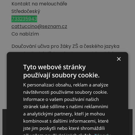
Kontakt na meloucháře
Středočeský
733235943
cattuccino@seznam.cz
Co nabízím
Doučování učiva pro žáky ZŠ a českého jazyka
pro ukrajinské děti u Vás doma. Také nabízím
×
hlídání dětí, pečovatelské služby u seniorů
Tyto webové stránky
apod. Mám zkušenosti s péči ve vlastní rodině a
používají soubory cookie.
s doučováním dětí.
K personalizaci obsahu, reklam a analýze
Hodnocení meloucháře
návštěvnosti používáme soubory cookie.
Napsat hodnocení
Informace o vašem používání našich
stránek také sdílíme s našimi reklamními
a analytickými partnery, kteří je mohou
kombinovat s dalšími informacemi, které
jste jim poskytli nebo které shromáždili