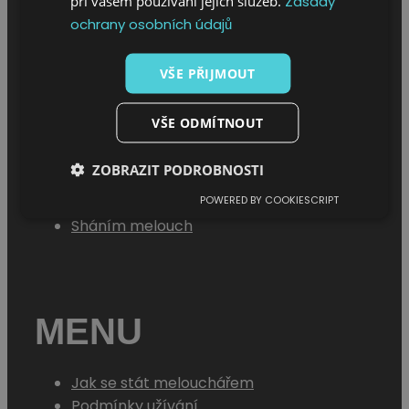
při vašem používání jejich služeb.
Zásady
ochrany osobních údajů
VŠE PŘIJMOUT
MENU
VŠE ODMÍTNOUT
ZOBRAZIT PODROBNOSTI
Úvod
POWERED BY COOKIESCRIPT
O projektu
Sháním melouch
MENU
Jak se stát melouchářem
Podmínky užívání