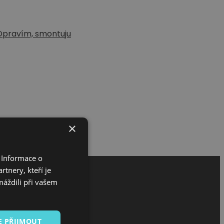
Opravím, smontuju
×
 Informace o
tnery, kteří je
máždili při vašem
E PŘIJMOUT