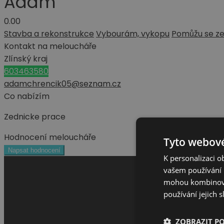
Adam
0.0
0
Stavba a rekonstrukce
Vybourám, vykopu
Pomůžu se ze
Kontakt na meloucháře
Zlínský kraj
603463580
adamchrencik05@seznam.cz
Co nabízím
Zednicke prace
Hodnocení meloucháře
Tyto webové
Napsat hodnocení
K personalizaci 
vašem používání n
mohou kombinovat
používání jejich 
ZOBRAZIT P