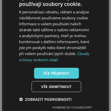
používají soubory cookie.
K personalizaci obsahu, reklam a analýze
návštěvnosti používáme soubory cookie.
Informace o vašem používání našich
stránek také sdílíme s našimi reklamními
a analytickými partnery, kteří je mohou
kombinovat s dalšími informacemi, které
MENU
jste jim poskytli nebo které shromáždili
při vašem používání jejich služeb.
Zásady
Úvod
ochrany osobních údajů
O projektu
Sháním melouch
VŠE PŘIJMOUT
VŠE ODMÍTNOUT
MENU
ZOBRAZIT PODROBNOSTI
POWERED BY COOKIESCRIPT
Jak se stát melouchářem