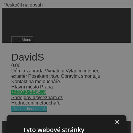
Přeskočit na obsah
Menu
DavidS
0.0
0
Dům a zahrada
Vymaluju
Vyladím interiér,
exteriér
Posekám trávu
Opravím, smontuju
Kontakt na meloucháře
Hlavní město Praha
+420734559519
Sarlejdavid@seznam.cz
Hodnocení meloucháře
Napsat hodnocení
×
Tyto webové stránky