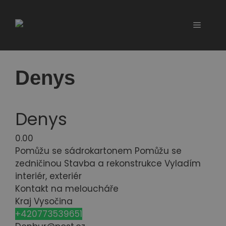
Přeskočit
na
Menu
obsah
Denys
Denys
0.0
0
Pomůžu se sádrokartonem
Pomůžu se
zedničinou
Stavba a rekonstrukce
Vyladím
interiér, exteriér
Kontakt na meloucháře
Kraj Vysočina
+420773539651