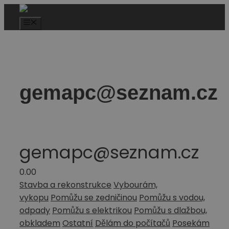
gemapc@seznam.cz
gemapc@seznam.cz
0.0
0
Stavba a rekonstrukce
Vybourám,
vykopu
Pomůžu se zedničinou
Pomůžu s vodou,
odpady
Pomůžu s elektrikou
Pomůžu s dlažbou,
obkladem
Ostatní
Dělám do počítačů
Posekám