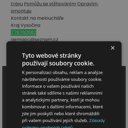
trávu
Pomůžu se stěhováním
Opravím,
smontuju
Kontakt na meloucháře
Kraj Vysočina
776760682
gemapc@seznam.cz
×
Hodnocení meloucháře
Tyto webové stránky
Napsat hodnocení
používají soubory cookie.
K personalizaci obsahu, reklam a analýze
návštěvnosti používáme soubory cookie.
Informace o vašem používání našich
stránek také sdílíme s našimi reklamními
a analytickými partnery, kteří je mohou
kombinovat s dalšími informacemi, které
jste jim poskytli nebo které shromáždili
při vašem používání jejich služeb.
Zásady
MENU
ochrany osobních údajů