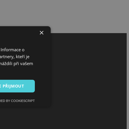
×
 Informace o
tnery, kteří je
máždili při vašem
E PŘIJMOUT
ED BY COOKIESCRIPT