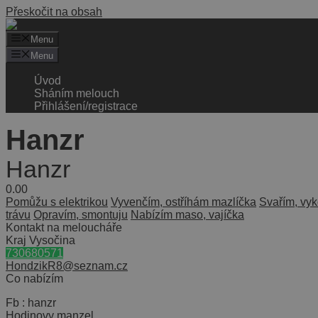
Přeskočit na obsah
Menu
Menu
Úvod
Sháním melouch
Přihlášení/registrace
Hanzr
Hanzr
0.0
0
Pomůžu s elektrikou
Vyvenčím, ostříhám mazlíčka
Svařím, vy
trávu
Opravím, smontuju
Nabízím maso, vajíčka
Kontakt na meloucháře
Kraj Vysočina
730680571
HondzikR8@seznam.cz
Co nabízím
Fb : hanzr
Hodinovy manzel