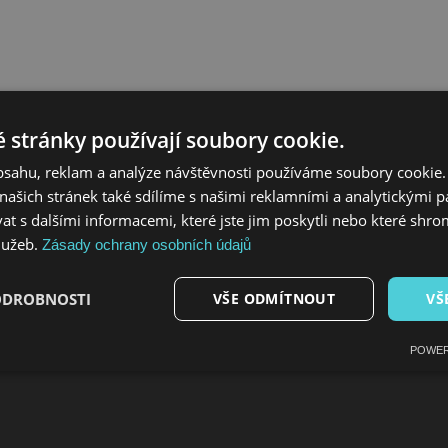
 stránky používají soubory cookie.
obsahu, reklam a analýze návštěvnosti používáme soubory cookie.
ašich stránek také sdílíme s našimi reklamními a analytickými par
 s dalšími informacemi, které jste jim poskytli nebo které shro
služeb.
Zásady ochrany osobních údajů
ODROBNOSTI
VŠE ODMÍTNOUT
VŠ
POWER