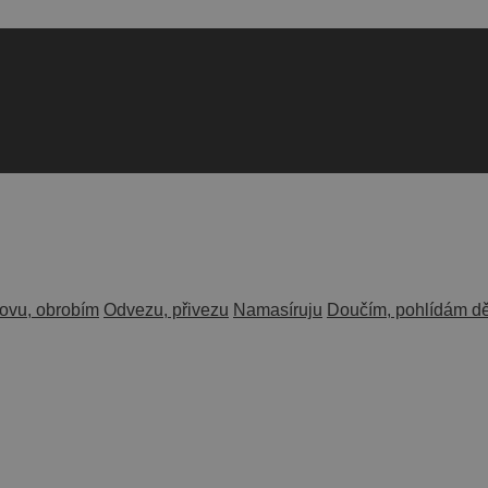
kovu, obrobím
Odvezu, přivezu
Namasíruju
Doučím, pohlídám dě