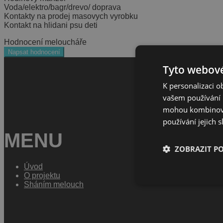
Voda/elektro/bagr/drevo/ doprava
Kontakty na prodej masovych vyrobku
Kontakt na hlidani psu deti
Hodnocení meloucháře
Napsat hodnocení
Tyto webové
K personalizaci 
vašem používání n
mohou kombinovat
používání jejich 
MENU
ZOBRAZIT P
Úvod
O projektu
Sháním melouch