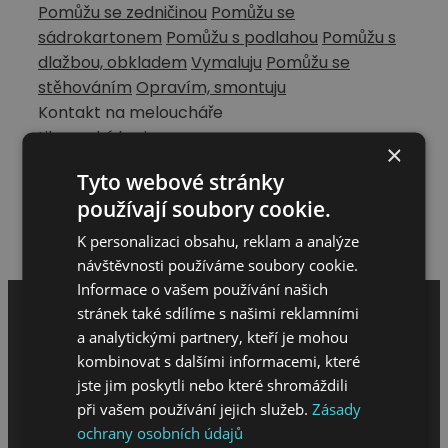
Pomůžu se zedničinou
Pomůžu se
sádrokartonem
Pomůžu s podlahou
Pomůžu s
dlažbou, obkladem
Vymaluju
Pomůžu se
stěhováním
Opravím, smontuju
Kontakt na meloucháře
Liberecký kraj
×
703981644
Tyto webové stránky
honzazajac95@gmail.com
používají soubory cookie.
Hodnocení meloucháře
K personalizaci obsahu, reklam a analýze
Napsat hodnocení
návštěvnosti používáme soubory cookie.
Informace o vašem používání našich
stránek také sdílíme s našimi reklamními
a analytickými partnery, kteří je mohou
kombinovat s dalšími informacemi, které
jste jim poskytli nebo které shromáždili
při vašem používání jejich služeb.
Zásady
ochrany osobních údajů