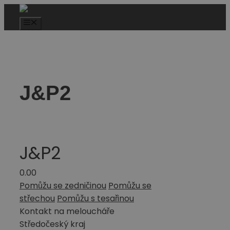
J&P2
J&P2
0.0
0
Pomůžu se zedničinou
Pomůžu se
střechou
Pomůžu s tesařinou
Kontakt na meloucháře
Středočeský kraj