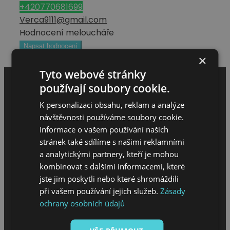
+420770681699
Verca9111@gmail.com
Hodnocení meloucháře
Napsat hodnocení
×
Tyto webové stránky
používají soubory cookie.
K personalizaci obsahu, reklam a analýze
návštěvnosti používáme soubory cookie.
Informace o vašem používání našich
stránek také sdílíme s našimi reklamními
a analytickými partnery, kteří je mohou
kombinovat s dalšími informacemi, které
MENU
jste jim poskytli nebo které shromáždili
při vašem používání jejich služeb.
Zásady
Úvod
ochrany osobních údajů
O projektu
Sháním melouch