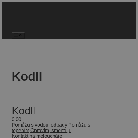
Kodll
Kodll
0.0
0
Pomůžu s vodou, odpady
Pomůžu s
topením
Opravím, smontuju
Kontakt na meloucháře