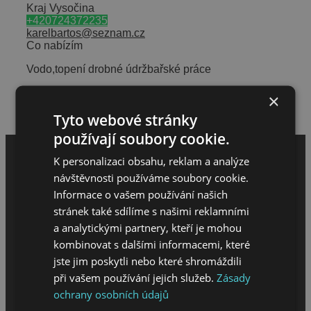
Kraj Vysočina
+420724372235
karelbartos@seznam.cz
Co nabízím
Vodo,topení drobné údržbařské práce
Hodnocení meloucháře
×
Napsat hodnocení
Tyto webové stránky
používají soubory cookie.
K personalizaci obsahu, reklam a analýze
návštěvnosti používáme soubory cookie.
Informace o vašem používání našich
stránek také sdílíme s našimi reklamními
a analytickými partnery, kteří je mohou
kombinovat s dalšími informacemi, které
jste jim poskytli nebo které shromáždili
při vašem používání jejich služeb.
Zásady
ochrany osobních údajů