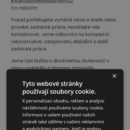
jirkakouba1986@seznam.cz
Co nabízím
Pokud potřebujete vyměnit okna a dveře nebo
provést zednické práce, neváhejte nás
kontaktovat. Jsme odborníci na kompletní
rekonstrukce, zateplování, dláždění a další
zednické práce.
Jsme taxi služba s dlouholetou zkušeností v
oboru nakládky a dopravy materiálu.
×
Specializujeme se na přepravu různých typů
nákladu včetně nebezpečných látek a zajistíme
Tyto webové stránky
vám rychlý a spolehlivý převoz v rámci Kladna
používají soubory cookie.
a okolí. Naše vozidla jsou vybavena moderními
K personalizaci obsahu, reklam a analýze
technologiemi a naši řidiči jsou zkušení a
návštěvnosti používáme soubory cookie.
spolehliví.
Informace o vašem používání našich
stránek také sdílíme s našimi reklamními
Hodnocení meloucháře
a analytickými partnery, kteří je mohou