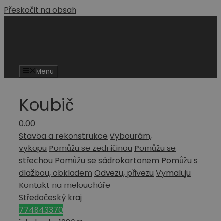
Přeskočit na obsah
Menu
Koubič
0.0
0
Stavba a rekonstrukce
Vybourám,
vykopu
Pomůžu se zedničinou
Pomůžu se
střechou
Pomůžu se sádrokartonem
Pomůžu s
dlažbou, obkladem
Odvezu, přivezu
Vymaluju
Kontakt na meloucháře
Středočeský kraj
774843370