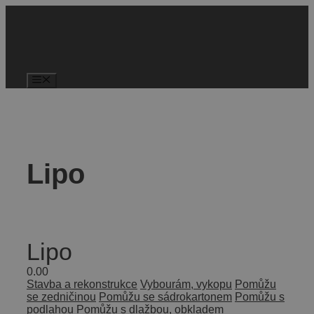
Lipo
Lipo
0.0
0
Stavba a rekonstrukce
Vybourám, vykopu
Pomůžu
se zedničinou
Pomůžu se sádrokartonem
Pomůžu s
podlahou
Pomůžu s dlažbou, obkladem