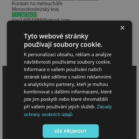
Kontakt na meloucháře
Moravskoslezský kraj
731383600
lipo14051988@gmail.com
×
Co nabízím
Tyto webové stránky
Jen to co si budete přát.
používají soubory cookie.
Hodnocení meloucháře
K personalizaci obsahu, reklam a analýze
Napsat hodnocení
návštěvnosti používáme soubory cookie.
Informace o vašem používání našich
stránek také sdílíme s našimi reklamními
a analytickými partnery, kteří je mohou
kombinovat s dalšími informacemi, které
jste jim poskytli nebo které shromáždili
při vašem používání jejich služeb.
Zásady
ochrany osobních údajů
VŠE PŘIJMOUT
MENU