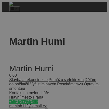
Martin Humi
Martin Humi
0.0
0
Stavba a rekonstrukce
Pomůžu s elektrikou
Dělám
do počítačů
Vyčistím bazén
Posekám trávu
Opravím,
smontuju
Kontakt na meloucháře
Hlavní město Praha
+420737727569
martinh112@email.cz