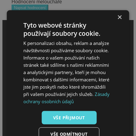
Hodnocení meloucháře
Napsat hodnocení
×
Tyto webové stránky
používají soubory cookie.
K personalizaci obsahu, reklam a analýze
návštěvnosti používáme soubory cookie.
Informace o vašem používání našich
stránek také sdílíme s našimi reklamními
a analytickými partnery, kteří je mohou
MENU
kombinovat s dalšími informacemi, které
jste jim poskytli nebo které shromáždili
při vašem používání jejich služeb.
Zásady
Úvod
ochrany osobních údajů
O projektu
Sháním melouch
VŠE PŘIJMOUT
VŠE ODMÍTNOUT