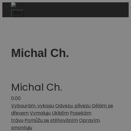
Michal Ch.
Michal Ch.
0.0
0
Vybourám, vykopu
Odvezu, přivezu
Dělám se
dřevem
Vymaluju
Uklidím
Posekám
trávu
Pomůžu se stěhováním
Opravím,
smontuju