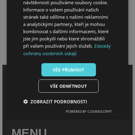
dodávkou)
návštěvnosti používáme soubory cookie.
– drobné zednické práce
Informace o vašem používání našich
– bourací práce
stránek také sdílíme s našimi reklamními
a analytickými partnery, kteří je mohou
– hlídání dětí
kombinovat s dalšími informacemi, které
– správa nemovitosti
jste jim poskytli nebo které shromáždili
Hodnocení meloucháře
při vašem používání jejich služeb.
Zásady
Napsat hodnocení
ochrany osobních údajů
VŠE PŘIJMOUT
VŠE ODMÍTNOUT
ZOBRAZIT PODROBNOSTI
POWERED BY COOKIESCRIPT
MENU