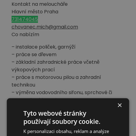
Kontakt na meloucháře
Hlavní město Praha
731474045
chovanec.mich@gmail.com
Co nabízím
– instalace poliček, garnýží
– práce se dřevem
– základní zahradnické práce včetně
výkopových prací
– práce s motorovou pilou a zahradní
technikou
– výměna vodovodního sifonu, sprchové či
umyvadlové baterie
×
– montování nábytku
Tyto webové stránky
– malování
používají soubory cookie.
– pomoct při stěhování
– výpomoc jako řidič sk. B (zkušenosti s
K personalizaci obsahu, reklam a analýze