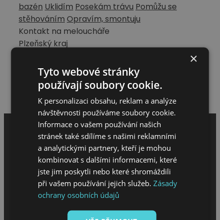
bazén
Uklidím
Posekám trávu
Pomůžu se
stěhováním
Opravím, smontuju
Kontakt na meloucháře
Plzeňský kraj
+420774973878
×
michaelaschvartzova502@gmail.com
Tyto webové stránky
Hodnocení meloucháře
používají soubory cookie.
Napsat hodnocení
K personalizaci obsahu, reklam a analýze
návštěvnosti používáme soubory cookie.
Informace o vašem používání našich
stránek také sdílíme s našimi reklamními
a analytickými partnery, kteří je mohou
kombinovat s dalšími informacemi, které
jste jim poskytli nebo které shromáždili
při vašem používání jejich služeb.
Zásady
ochrany osobních údajů
MENU