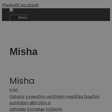
Přeskočit na obsah
Menu
Misha
Misha
0.0
0
Ostatní
Vyvenčím, ostříhám mazlíčka
Doučím,
pohlídám děti
Dům a
zahrada
Vymaluju
Vyčistím