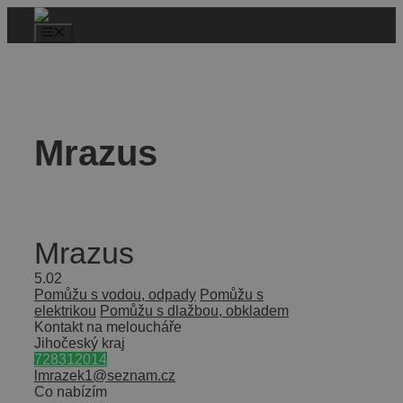
Mrazus
Mrazus
5.0
2
Pomůžu s vodou, odpady
Pomůžu s
elektrikou
Pomůžu s dlažbou, obkladem
Kontakt na meloucháře
Jihočeský kraj
728312014
lmrazek1@seznam.cz
Co nabízím