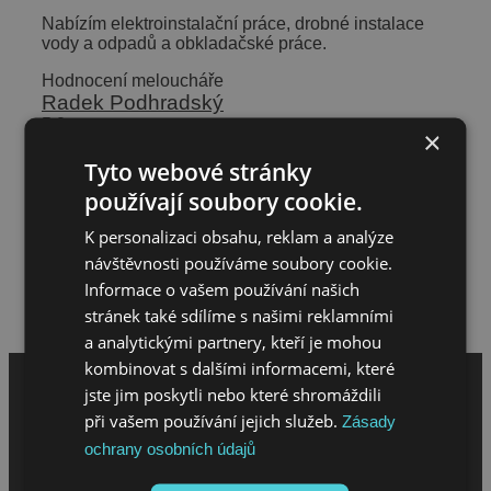
Nabízím elektroinstalační práce, drobné instalace
vody a odpadů a obkladačské práce.
Hodnocení meloucháře
Radek Podhradský
5.0
×
Potřeboval jsem pomoci s vyhořelou zásuvkou a
vadným pojistným ventilem u bojleru. Vše vyřízeno
Tyto webové stránky
rychle. Dobrá spolupráci
používají soubory cookie.
Radka
5.0
K personalizaci obsahu, reklam a analýze
Spolupráce s timto melouchářem na jedničku.
návštěvnosti používáme soubory cookie.
Realizovali jsme obklad malé místnosti. Vše kvalitně
udělané. Děkuji
Informace o vašem používání našich
Napsat hodnocení
stránek také sdílíme s našimi reklamními
a analytickými partnery, kteří je mohou
kombinovat s dalšími informacemi, které
jste jim poskytli nebo které shromáždili
při vašem používání jejich služeb.
Zásady
ochrany osobních údajů