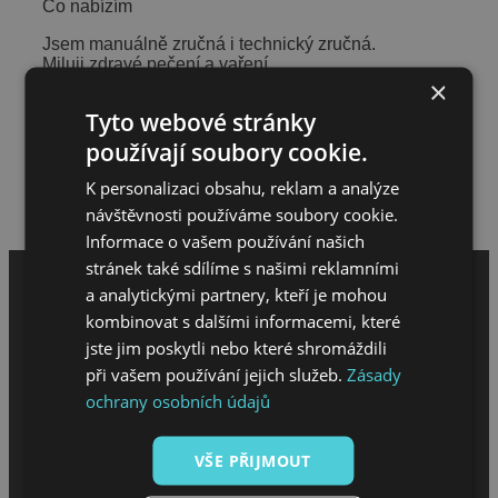
Co nabízím
Jsem manuálně zručná i technický zručná.
Miluji zdravé pečení a vaření.
×
S vašimi mazlíčky se ráda proběhnu venku.
Opravím, přivezu, odvezu co bude na moje fyzické
Tyto webové stránky
síly stačit.
používají soubory cookie.
Tak se zkuste ozvat a třeba se domluvíme 😉
Hodnocení meloucháře
K personalizaci obsahu, reklam a analýze
Napsat hodnocení
návštěvnosti používáme soubory cookie.
Informace o vašem používání našich
stránek také sdílíme s našimi reklamními
a analytickými partnery, kteří je mohou
kombinovat s dalšími informacemi, které
jste jim poskytli nebo které shromáždili
při vašem používání jejich služeb.
Zásady
ochrany osobních údajů
MENU
VŠE PŘIJMOUT