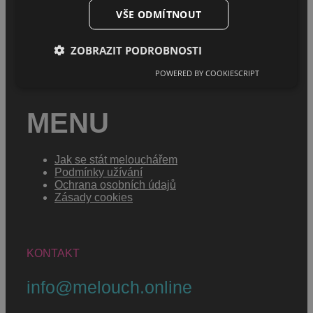
VŠE ODMÍTNOUT
Úvod
O projektu
Sháním melouch
ZOBRAZIT PODROBNOSTI
POWERED BY COOKIESCRIPT
MENU
Jak se stát melouchářem
Podmínky užívání
Ochrana osobních údajů
Zásady cookies
KONTAKT
info@melouch.online