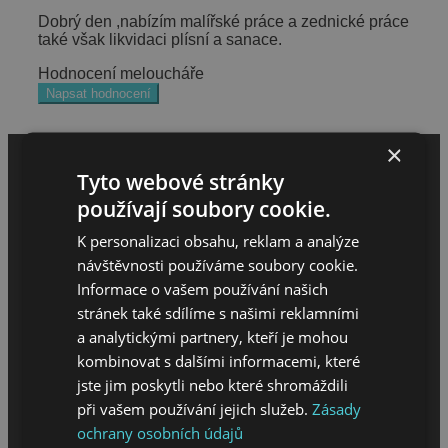
Dobrý den ,nabízím malířské práce a zednické práce
také však likvidaci plísní a sanace.
Hodnocení meloucháře
Napsat hodnocení
×
Tyto webové stránky
používají soubory cookie.
K personalizaci obsahu, reklam a analýze
návštěvnosti používáme soubory cookie.
Informace o vašem používání našich
stránek také sdílíme s našimi reklamními
a analytickými partnery, kteří je mohou
MENU
kombinovat s dalšími informacemi, které
jste jim poskytli nebo které shromáždili
při vašem používání jejich služeb.
Zásady
Úvod
ochrany osobních údajů
O projektu