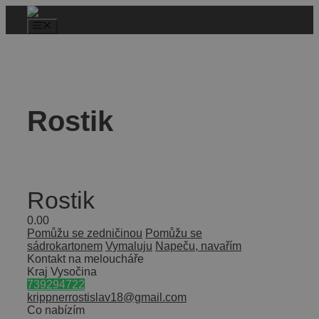
Rostik
Rostik
0.0
0
Pomůžu se zedničinou
Pomůžu se
sádrokartonem
Vymaluju
Napeču, navařím
Kontakt na meloucháře
Kraj Vysočina
739294722
krippnerrostislav18@gmail.com
Co nabízím