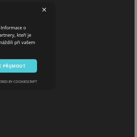
×
 Informace o
tnery, kteří je
máždili při vašem
E PŘIJMOUT
RED BY COOKIESCRIPT