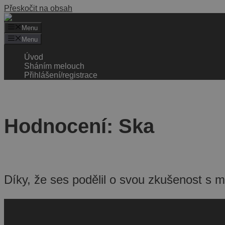
Přeskočit na obsah
Menu
Menu
Úvod
Sháním melouch
Přihlášení/registrace
Hodnocení: Ska
Díky, že ses podělil o svou zkušenost s 