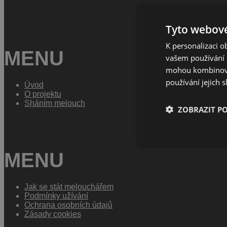
Tyto webové
K personalizaci 
MENU
vašem používání n
mohou kombinovat
používání jejich 
Úvod
O projektu
Sháním melouch
ZOBRAZIT P
MENU
Jak se stát melouchářem
Podmínky užívání
Ochrana osobních údajů
Zásady cookies