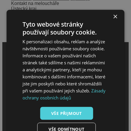
Kontakt na meloucháře
Ústecký kraj
×
608741420
dan.newyork.diesel153@gmail.com
Tyto webové stránky
Hodnocení meloucháře
používají soubory cookie.
Napsat hodnocení
K personalizaci obsahu, reklam a analýze
návštěvnosti používáme soubory cookie.
Informace o vašem používání našich
stránek také sdílíme s našimi reklamními
a analytickými partnery, kteří je mohou
kombinovat s dalšími informacemi, které
jste jim poskytli nebo které shromáždili
při vašem používání jejich služeb.
Zásady
ochrany osobních údajů
MENU
VŠE PŘIJMOUT
Úvod
O projektu
VŠE ODMÍTNOUT