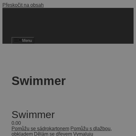
Přeskočit na obsah
Menu
Swimmer
Swimmer
0.0
0
Pomůžu se sádrokartonem
Pomůžu s dlažbou,
obkladem
Dělám se dřevem
Vymaluju