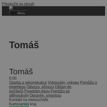
Přeskočit na obsah
Menu
Tomáš
Tomáš
0.0
0
Stavba a rekonstrukce
Vybourám, vykopu
Pomůžu s
elektrikou
Odvezu, přivezu
Dělám do
počítačů
Posekám trávu
Pomůžu se
stěhováním
Opravím, smontuju
Kontakt na meloucháře
Karlovarský kraj