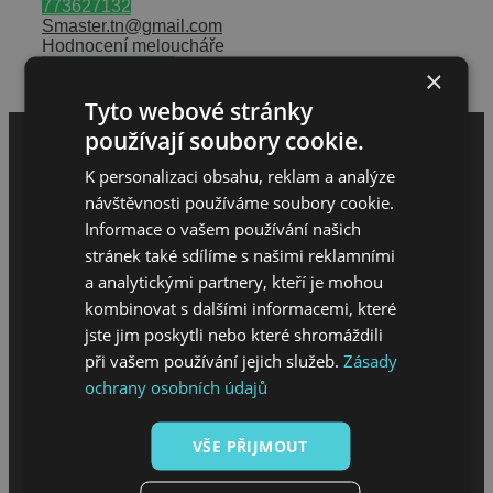
773627132
Smaster.tn@gmail.com
Hodnocení meloucháře
Napsat hodnocení
×
Tyto webové stránky
používají soubory cookie.
K personalizaci obsahu, reklam a analýze
návštěvnosti používáme soubory cookie.
Informace o vašem používání našich
stránek také sdílíme s našimi reklamními
a analytickými partnery, kteří je mohou
kombinovat s dalšími informacemi, které
MENU
jste jim poskytli nebo které shromáždili
při vašem používání jejich služeb.
Zásady
ochrany osobních údajů
Úvod
O projektu
Sháním melouch
VŠE PŘIJMOUT