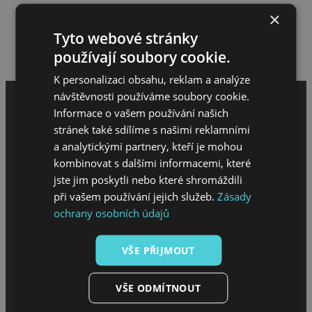
×
Provádím veškeré stavební prace
Tyto webové stránky
Hodnocení meloucháře
používají soubory cookie.
Napsat hodnocení
K personalizaci obsahu, reklam a analýze
návštěvnosti používáme soubory cookie.
Informace o vašem používání našich
stránek také sdílíme s našimi reklamními
a analytickými partnery, kteří je mohou
kombinovat s dalšími informacemi, které
jste jim poskytli nebo které shromáždili
při vašem používání jejich služeb.
Zásady
MENU
ochrany osobních údajů
VŠE PŘIJMOUT
Úvod
O projektu
Sháním melouch
VŠE ODMÍTNOUT