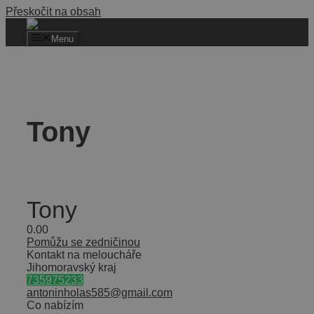
Přeskočit na obsah
Menu
Tony
Tony
0.0
0
Pomůžu se zedničinou
Kontakt na meloucháře
Jihomoravský kraj
735975233
antoninholas585@gmail.com
Co nabízím