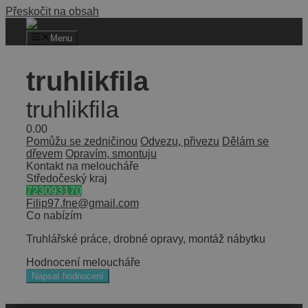
Přeskočit na obsah
Menu
truhlikfila
truhlikfila
0.0
0
Pomůžu se zedničinou
Odvezu, přivezu
Dělám se
dřevem
Opravím, smontuju
Kontakt na meloucháře
Středočeský kraj
723093170
Filip97.fne@gmail.com
Co nabízím
Truhlářské práce, drobné opravy, montáž nábytku
Hodnocení meloucháře
Napsat hodnocení