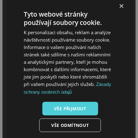
×
Tyto webové stránky
používají soubory cookie.
K personalizaci obsahu, reklam a analýze
návštěvnosti používáme soubory cookie.
Informace o vašem používání našich
stránek také sdílíme s našimi reklamními
MENU
a analytickými partnery, kteří je mohou
kombinovat s dalšími informacemi, které
Úvod
jste jim poskytli nebo které shromáždili
O projektu
při vašem používání jejich služeb.
Zásady
Sháním melouch
ochrany osobních údajů
VŠE PŘIJMOUT
MENU
VŠE ODMÍTNOUT
Jak se stát melouchářem