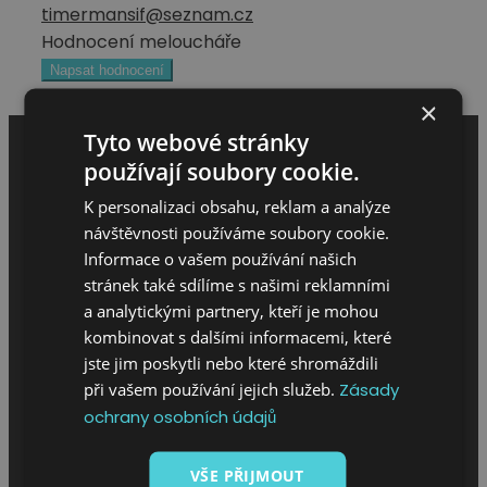
timermansif@seznam.cz
Hodnocení meloucháře
Napsat hodnocení
×
Tyto webové stránky
používají soubory cookie.
K personalizaci obsahu, reklam a analýze
návštěvnosti používáme soubory cookie.
Informace o vašem používání našich
stránek také sdílíme s našimi reklamními
a analytickými partnery, kteří je mohou
MENU
kombinovat s dalšími informacemi, které
jste jim poskytli nebo které shromáždili
při vašem používání jejich služeb.
Zásady
Úvod
ochrany osobních údajů
O projektu
Sháním melouch
VŠE PŘIJMOUT