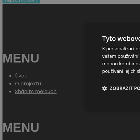
Napsat hodnocení
Tyto webové
K personalizaci 
MENU
vašem používání n
mohou kombinovat
používání jejich 
Úvod
O projektu
ZOBRAZIT P
Sháním melouch
MENU