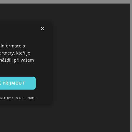
×
 Informace o
tnery, kteří je
máždili při vašem
E PŘIJMOUT
RED BY COOKIESCRIPT