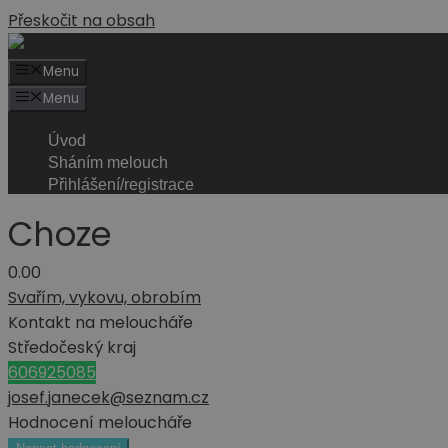
Přeskočit na obsah
Menu
Menu
Úvod
Sháním melouch
Přihlášení/registrace
Choze
0.0
0
Svařím, vykovu, obrobím
Kontakt na meloucháře
Středočeský kraj
606925085
josef.janecek@seznam.cz
Hodnocení meloucháře