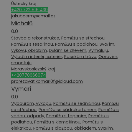
Ústecký kraj
+420 722 515 439
jakubcerm@email.cz
Michal6
0.0
Stavba a rekonstrukce
,
Pomůžu se střechou
,
Pomůžu s tesařinou
,
Pomůžu s podlahou
,
Svařím,
vykovu, obrobím
,
Dělám se dřevem
,
Vymaluju
,
Vyladím interiér, exteriér
,
Posekám trávu
,
Opravím,
smontuju
Moravskoslezský kraj
+420770666074
prorezavat.komari0f@icloud.com
Vymari
0.0
Vybourám, vykopu
,
Pomůžu se zedničinou
,
Pomůžu
se střechou
,
Pomůžu se sádrokartonem
,
Pomůžu s
vodou, odpady
,
Pomůžu s topením
,
Pomůžu s
podlahou
,
Pomůžu s klempířinou
,
Pomůžu s
elektrikou
,
Pomůžu s dlažbou, obkladem
,
Svařím,