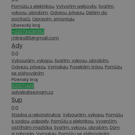
Pomůžu s elektrikou
,
Vytvořím webovky
,
Svařím,
vykovu, obrobím
,
Odvezu, přivezu
,
Dělám do
počítačů
,
Opravím, smontuju
Liberecký kraj
+420734381382
j.hlinka86@gmail.com
Ady
0.0
Vybourám, vykopu
,
Svařím, vykovu, obrobím
,
Odvezu, přivezu
,
Vymaluju
,
Posekám trávu
,
Pomůžu
se stěhováním
Plzeňský kraj
603371408
adyskr@seznam.cz
Sup
0.0
Stavba a rekonstrukce
,
Vybourám, vykopu
,
Pomůžu
s vodou, odpady
,
Pomůžu s elektrikou
,
Vyvenčím,
ostříhám mazlíčka
,
Svařím, vykovu, obrobím
,
Dům
a zahrada
,
Vymaluju
,
Pomůžu se stěhováním
,