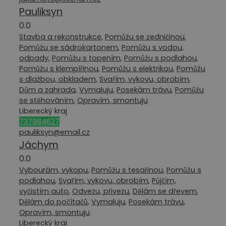
Pauliksyn
0.0
Stavba a rekonstrukce
,
Pomůžu se zedničinou
,
Pomůžu se sádrokartonem
,
Pomůžu s vodou,
odpady
,
Pomůžu s topením
,
Pomůžu s podlahou
,
Pomůžu s klempířinou
,
Pomůžu s elektrikou
,
Pomůžu
s dlažbou, obkladem
,
Svařím, vykovu, obrobím
,
Dům a zahrada
,
Vymaluju
,
Posekám trávu
,
Pomůžu
se stěhováním
,
Opravím, smontuju
Liberecký kraj
737984627
pauliksyn@email.cz
Jáchym
0.0
Vybourám, vykopu
,
Pomůžu s tesařinou
,
Pomůžu s
podlahou
,
Svařím, vykovu, obrobím
,
Půjčím,
vyčistím auto
,
Odvezu, přivezu
,
Dělám se dřevem
,
Dělám do počítačů
,
Vymaluju
,
Posekám trávu
,
Opravím, smontuju
Liberecký kraj