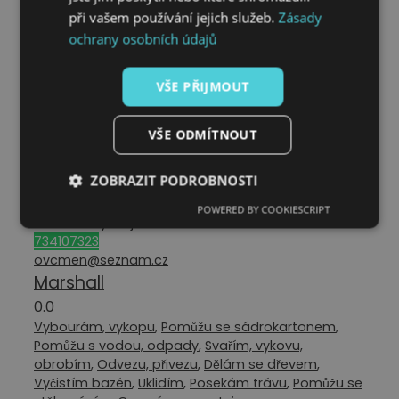
720732890
při vašem používání jejich služeb.
Zásady
adamszik@seznam.cz
ochrany osobních údajů
Přemek.podlaha
0.0
VŠE PŘIJMOUT
Stavba a rekonstrukce
,
Vybourám, vykopu
,
Pomůžu
se zedničinou
,
Pomůžu se střechou
,
Pomůžu se
sádrokartonem
,
Pomůžu s tesařinou
,
Pomůžu s
VŠE ODMÍTNOUT
podlahou
,
Vyvenčím, ostříhám mazlíčka
,
Svařím,
vykovu, obrobím
,
Dělám se dřevem
,
Dům a
ZOBRAZIT PODROBNOSTI
zahrada
,
Vymaluju
,
Vyladím interiér, exteriér
,
Pomůžu se stěhováním
,
Opravím, smontuju
POWERED BY COOKIESCRIPT
Olomoucký kraj
734107323
ovcmen@seznam.cz
Marshall
0.0
Vybourám, vykopu
,
Pomůžu se sádrokartonem
,
Pomůžu s vodou, odpady
,
Svařím, vykovu,
obrobím
,
Odvezu, přivezu
,
Dělám se dřevem
,
Vyčistím bazén
,
Uklidím
,
Posekám trávu
,
Pomůžu se