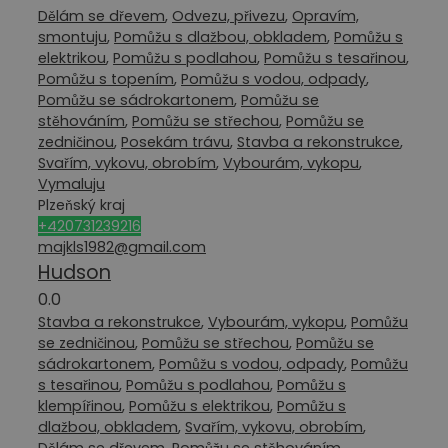
Dělám se dřevem
,
Odvezu, přivezu
,
Opravím,
smontuju
,
Pomůžu s dlažbou, obkladem
,
Pomůžu s
elektrikou
,
Pomůžu s podlahou
,
Pomůžu s tesařinou
,
Pomůžu s topením
,
Pomůžu s vodou, odpady
,
Pomůžu se sádrokartonem
,
Pomůžu se
stěhováním
,
Pomůžu se střechou
,
Pomůžu se
zedničinou
,
Posekám trávu
,
Stavba a rekonstrukce
,
Svařím, vykovu, obrobím
,
Vybourám, vykopu
,
Vymaluju
Plzeňský kraj
+420731239216
majkls1982@gmail.com
Hudson
0.0
Stavba a rekonstrukce
,
Vybourám, vykopu
,
Pomůžu
se zedničinou
,
Pomůžu se střechou
,
Pomůžu se
sádrokartonem
,
Pomůžu s vodou, odpady
,
Pomůžu
s tesařinou
,
Pomůžu s podlahou
,
Pomůžu s
klempířinou
,
Pomůžu s elektrikou
,
Pomůžu s
dlažbou, obkladem
,
Svařím, vykovu, obrobím
,