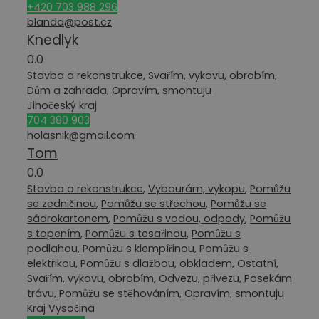
+420 703 988 296
blanda@post.cz
Knedlyk
0.0
Stavba a rekonstrukce
,
Svařím, vykovu, obrobím
,
Dům a zahrada
,
Opravím, smontuju
Jihočeský kraj
704 380 903
holasnik@gmail.com
Tom
0.0
Stavba a rekonstrukce
,
Vybourám, vykopu
,
Pomůžu
se zedničinou
,
Pomůžu se střechou
,
Pomůžu se
sádrokartonem
,
Pomůžu s vodou, odpady
,
Pomůžu
s topením
,
Pomůžu s tesařinou
,
Pomůžu s
podlahou
,
Pomůžu s klempířinou
,
Pomůžu s
elektrikou
,
Pomůžu s dlažbou, obkladem
,
Ostatní
,
Svařím, vykovu, obrobím
,
Odvezu, přivezu
,
Posekám
trávu
,
Pomůžu se stěhováním
,
Opravím, smontuju
Kraj Vysočina