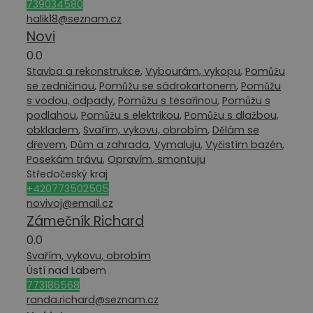
739034580
halik18@seznam.cz
Novi
0.0
Stavba a rekonstrukce
,
Vybourám, vykopu
,
Pomůžu
se zedničinou
,
Pomůžu se sádrokartonem
,
Pomůžu
s vodou, odpady
,
Pomůžu s tesařinou
,
Pomůžu s
podlahou
,
Pomůžu s elektrikou
,
Pomůžu s dlažbou,
obkladem
,
Svařím, vykovu, obrobím
,
Dělám se
dřevem
,
Dům a zahrada
,
Vymaluju
,
Vyčistím bazén
,
Posekám trávu
,
Opravím, smontuju
Středočeský kraj
+420773502505
novivoj@email.cz
Zámečník Richard
0.0
Svařím, vykovu, obrobím
Ústí nad Labem
773186568
randa.richard@seznam.cz