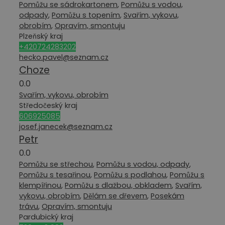
Pomůžu se sádrokartonem
,
Pomůžu s vodou,
odpady
,
Pomůžu s topením
,
Svařím, vykovu,
obrobím
,
Opravím, smontuju
Plzeňský kraj
+420724283202
hecko.pavel@seznam.cz
Choze
0.0
Svařím, vykovu, obrobím
Středočeský kraj
606925085
josef.janecek@seznam.cz
Petr
0.0
Pomůžu se střechou
,
Pomůžu s vodou, odpady
,
Pomůžu s tesařinou
,
Pomůžu s podlahou
,
Pomůžu s
klempířinou
,
Pomůžu s dlažbou, obkladem
,
Svařím,
vykovu, obrobím
,
Dělám se dřevem
,
Posekám
trávu
,
Opravím, smontuju
Pardubický kraj