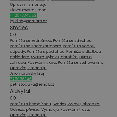
Opravím, smontuju
Hlavní město Praha
+420733421521
lgurlich@seznam.cz
Stodec
0.0
Pomůžu se zedničinou
,
Pomůžu se střechou
,
Pomůžu se sádrokartonem
,
Pomůžu s vodou,
odpady
,
Pomůžu s podlahou
,
Pomůžu s dlažbou,
obkladem
,
Svařím, vykovu, obrobím
,
Dům a
zahrada
,
Posekám trávu
,
Pomůžu se stěhováním
,
Opravím, smontuju
Jihomoravský kraj
775056346
petr.stodulka@email.cz
Aldvytal
0.0
Pomůžu s klempířinou
,
Svařím, vykovu, obrobím
,
Odvezu, přivezu
,
Vymaluju
,
Posekám trávu
,
Opravím, smontuju