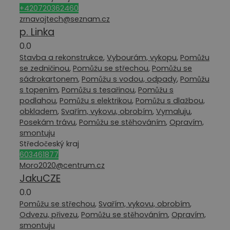
+420720362460
zrnavojtech@seznam.cz
p. Linka
0.0
Stavba a rekonstrukce
,
Vybourám, vykopu
,
Pomůžu
se zedničinou
,
Pomůžu se střechou
,
Pomůžu se
sádrokartonem
,
Pomůžu s vodou, odpady
,
Pomůžu
s topením
,
Pomůžu s tesařinou
,
Pomůžu s
podlahou
,
Pomůžu s elektrikou
,
Pomůžu s dlažbou,
obkladem
,
Svařím, vykovu, obrobím
,
Vymaluju
,
Posekám trávu
,
Pomůžu se stěhováním
,
Opravím,
smontuju
Středočeský kraj
603461877
Moro2020@centrum.cz
JakuCZE
0.0
Pomůžu se střechou
,
Svařím, vykovu, obrobím
,
Odvezu, přivezu
,
Pomůžu se stěhováním
,
Opravím,
smontuju