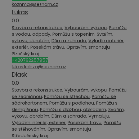
koznma@seznam.cz
Lukas
0.0
Stavba a rekonstrukce
,
Vybourám, vykopu
,
Pomůžu
s vodou, odpady
,
Pomůžu s topením
,
Svařím,
vykovu, obrobím
,
Dům a zahrada
,
Vyladím interiér,
exteriér
,
Posekám trávu
,
Opravím, smontuju
Plzeňský kraj
+420792257957
lukas.kobza@seznam.cz
Dlask
0.0
Stavba a rekonstrukce
,
Vybourám, vykopu
,
Pomůžu
se zedničinou
,
Pomůžu se střechou
,
Pomůžu se
sádrokartonem
,
Pomůžu s podlahou
,
Pomůžu s
klempířinou
,
Pomůžu s dlažbou, obkladem
,
Svařím,
vykovu, obrobím
,
Dům a zahrada
,
Vymaluju
,
Vyladím interiér, exteriér
,
Posekám trávu
,
Pomůžu
se stěhováním
,
Opravím, smontuju
Středočeský kraj