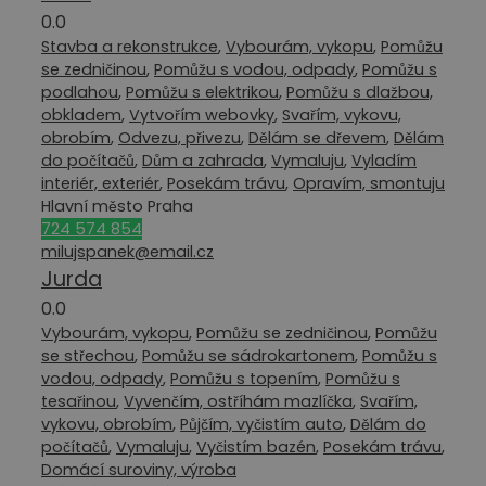
0.0
Stavba a rekonstrukce
,
Vybourám, vykopu
,
Pomůžu
se zedničinou
,
Pomůžu s vodou, odpady
,
Pomůžu s
podlahou
,
Pomůžu s elektrikou
,
Pomůžu s dlažbou,
obkladem
,
Vytvořím webovky
,
Svařím, vykovu,
obrobím
,
Odvezu, přivezu
,
Dělám se dřevem
,
Dělám
do počítačů
,
Dům a zahrada
,
Vymaluju
,
Vyladím
interiér, exteriér
,
Posekám trávu
,
Opravím, smontuju
Hlavní město Praha
724 574 854
milujspanek@email.cz
Jurda
0.0
Vybourám, vykopu
,
Pomůžu se zedničinou
,
Pomůžu
se střechou
,
Pomůžu se sádrokartonem
,
Pomůžu s
vodou, odpady
,
Pomůžu s topením
,
Pomůžu s
tesařinou
,
Vyvenčím, ostříhám mazlíčka
,
Svařím,
vykovu, obrobím
,
Půjčím, vyčistím auto
,
Dělám do
počítačů
,
Vymaluju
,
Vyčistím bazén
,
Posekám trávu
,
Domácí suroviny, výroba