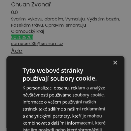
Chuan Zvonař
0.0
Svařím, vykovu, obrobím
,
Vymaluju
,
Vyčistím bazén
,
Posekám trávu
,
Opravím, smontuju
Olomoucký kraj
602539261
samecek.36@seznam.cz
Áda
0.0
×
Stavba a rekonstrukce
,
Vybourám, vykopu
,
Pomůžu
Tyto webové stránky
se střechou
,
Pomůžu se sádrokartonem
,
Pomůžu s
používají soubory cookie.
vodou, odpady
,
Pomůžu s tesařinou
,
Pomůžu s
podlahou
,
Pomůžu s klempířinou
,
Pomůžu s
K personalizaci obsahu, reklam a analýze
elektrikou
,
Vyvenčím, ostříhám mazlíčka
,
Svařím,
návštěvnosti používáme soubory cookie.
vykovu, obrobím
,
Půjčím, vyčistím auto
,
Odvezu,
Informace o vašem používání našich
přivezu
,
Namasíruju
,
Dělám se dřevem
,
Dům a
zahrada
,
Vymaluju
,
Vyladím interiér, exteriér
,
stránek také sdílíme s našimi reklamními
Vyčistím bazén
,
Posekám trávu
,
Pomůžu se
a analytickými partnery, kteří je mohou
stěhováním
,
Opravím, smontuju
kombinovat s dalšími informacemi, které
Plzeňský kraj
jste jim poskytli nebo které shromáždili