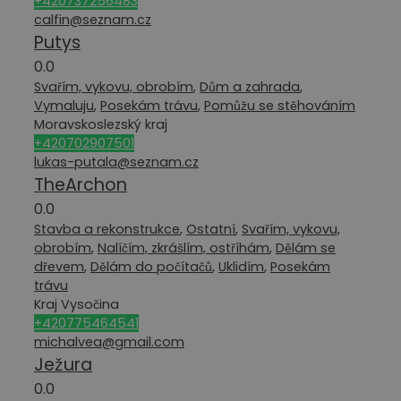
+420737256483
calfin@seznam.cz
Putys
0.0
Svařím, vykovu, obrobím
,
Dům a zahrada
,
Vymaluju
,
Posekám trávu
,
Pomůžu se stěhováním
Moravskoslezský kraj
+420702907501
lukas-putala@seznam.cz
TheArchon
0.0
Stavba a rekonstrukce
,
Ostatní
,
Svařím, vykovu,
obrobím
,
Nalíčím, zkrášlím, ostříhám
,
Dělám se
dřevem
,
Dělám do počítačů
,
Uklidím
,
Posekám
trávu
Kraj Vysočina
+420775464541
michalvea@gmail.com
Ježura
0.0