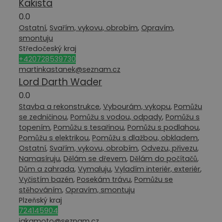
Kakista
0.0
Ostatní
,
Svařím, vykovu, obrobím
,
Opravím,
smontuju
Středočeský kraj
+420728539730
martinkastanek@seznam.cz
Lord Darth Wader
0.0
Stavba a rekonstrukce
,
Vybourám, vykopu
,
Pomůžu
se zedničinou
,
Pomůžu s vodou, odpady
,
Pomůžu s
topením
,
Pomůžu s tesařinou
,
Pomůžu s podlahou
,
Pomůžu s elektrikou
,
Pomůžu s dlažbou, obkladem
,
Ostatní
,
Svařím, vykovu, obrobím
,
Odvezu, přivezu
,
Namasíruju
,
Dělám se dřevem
,
Dělám do počítačů
,
Dům a zahrada
,
Vymaluju
,
Vyladím interiér, exteriér
,
Vyčistím bazén
,
Posekám trávu
,
Pomůžu se
stěhováním
,
Opravím, smontuju
Plzeňský kraj
724145904
jakamoto@seznam.cz