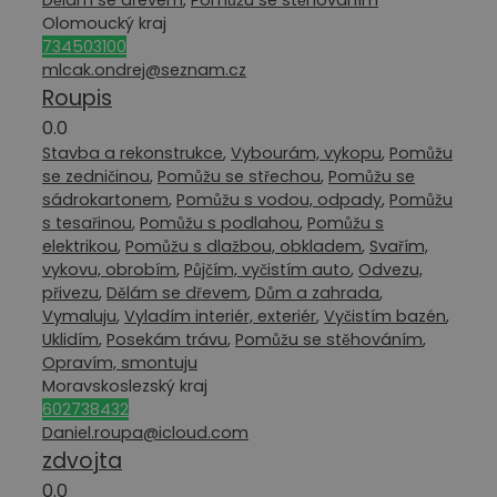
Dělám se dřevem
,
Pomůžu se stěhováním
Olomoucký kraj
734503100
mlcak.ondrej@seznam.cz
Roupis
0.0
Stavba a rekonstrukce
,
Vybourám, vykopu
,
Pomůžu
se zedničinou
,
Pomůžu se střechou
,
Pomůžu se
sádrokartonem
,
Pomůžu s vodou, odpady
,
Pomůžu
s tesařinou
,
Pomůžu s podlahou
,
Pomůžu s
elektrikou
,
Pomůžu s dlažbou, obkladem
,
Svařím,
vykovu, obrobím
,
Půjčím, vyčistím auto
,
Odvezu,
přivezu
,
Dělám se dřevem
,
Dům a zahrada
,
Vymaluju
,
Vyladím interiér, exteriér
,
Vyčistím bazén
,
Uklidím
,
Posekám trávu
,
Pomůžu se stěhováním
,
Opravím, smontuju
Moravskoslezský kraj
602738432
Daniel.roupa@icloud.com
zdvojta
0.0