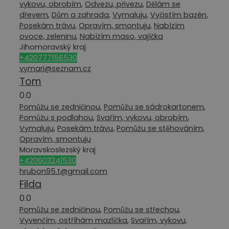
vykovu, obrobím
,
Odvezu, přivezu
,
Dělám se
dřevem
,
Dům a zahrada
,
Vymaluju
,
Vyčistím bazén
,
Posekám trávu
,
Opravím, smontuju
,
Nabízím
ovoce, zeleninu
,
Nabízím maso, vajíčka
Jihomoravský kraj
+420777156530
vymari@seznam.cz
Tom
0.0
Pomůžu se zedničinou
,
Pomůžu se sádrokartonem
,
Pomůžu s podlahou
,
Svařím, vykovu, obrobím
,
Vymaluju
,
Posekám trávu
,
Pomůžu se stěhováním
,
Opravím, smontuju
Moravskoslezský kraj
+420603241530
hrubon95.t@gmail.com
Filda
0.0
Pomůžu se zedničinou
,
Pomůžu se střechou
,
Vyvenčím, ostříhám mazlíčka
,
Svařím, vykovu,