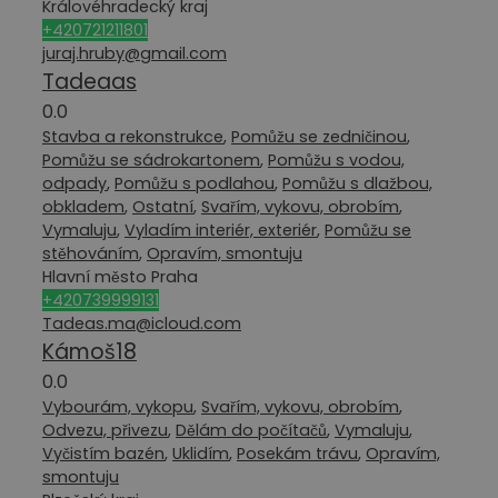
Královéhradecký kraj
+420721211801
juraj.hruby@gmail.com
Tadeaas
0.0
Stavba a rekonstrukce
,
Pomůžu se zedničinou
,
Pomůžu se sádrokartonem
,
Pomůžu s vodou,
odpady
,
Pomůžu s podlahou
,
Pomůžu s dlažbou,
obkladem
,
Ostatní
,
Svařím, vykovu, obrobím
,
Vymaluju
,
Vyladím interiér, exteriér
,
Pomůžu se
stěhováním
,
Opravím, smontuju
Hlavní město Praha
+420739999131
Tadeas.ma@icloud.com
Kámoš18
0.0
Vybourám, vykopu
,
Svařím, vykovu, obrobím
,
Odvezu, přivezu
,
Dělám do počítačů
,
Vymaluju
,
Vyčistím bazén
,
Uklidím
,
Posekám trávu
,
Opravím,
smontuju