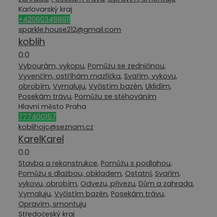
Karlovarský kraj
+420603488811
sparkle.house212@gmail.com
koblih
0.0
Vybourám, vykopu
,
Pomůžu se zedničinou
,
Vyvenčím, ostříhám mazlíčka
,
Svařím, vykovu,
obrobím
,
Vymaluju
,
Vyčistím bazén
,
Uklidím
,
Posekám trávu
,
Pomůžu se stěhováním
Hlavní město Praha
777400157
koblihojc@seznam.cz
KarelKarel
0.0
Stavba a rekonstrukce
,
Pomůžu s podlahou
,
Pomůžu s dlažbou, obkladem
,
Ostatní
,
Svařím,
vykovu, obrobím
,
Odvezu, přivezu
,
Dům a zahrada
,
Vymaluju
,
Vyčistím bazén
,
Posekám trávu
,
Opravím, smontuju
Středočeský kraj