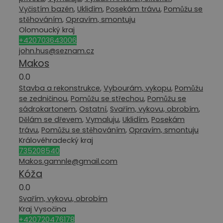
Vyčistím bazén
,
Uklidím
,
Posekám trávu
,
Pomůžu se
stěhováním
,
Opravím, smontuju
Olomoucký kraj
+420703643006
john.hus@seznam.cz
Makos
0.0
Stavba a rekonstrukce
,
Vybourám, vykopu
,
Pomůžu
se zedničinou
,
Pomůžu se střechou
,
Pomůžu se
sádrokartonem
,
Ostatní
,
Svařím, vykovu, obrobím
,
Dělám se dřevem
,
Vymaluju
,
Uklidím
,
Posekám
trávu
,
Pomůžu se stěhováním
,
Opravím, smontuju
Královéhradecký kraj
735208540
Makos.gamnle@gmail.com
Kóža
0.0
Svařím, vykovu, obrobím
Kraj Vysočina
+420720476178