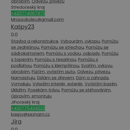
obrobím
,
Odvezu, přivezu
Středočeský kraj
+420774067973
Mrazsokolec@gmail.com
Kašpy23
0.0
Stavba a rekonstrukce
,
Vybourám, vykopu
,
Pomůžu
se zedničinou
,
Pomůžu se střechou
,
Pomůžu se
sádrokartonem
,
Pomůžu s vodou, odpady
,
Pomůžu
s topením
,
Pomůžu s tesařinou
,
Pomůžu s
podlahou
,
Pomůžu s klempířinou
,
Svařím, vykovu,
obrobím
,
Půjčím, vyčistím auto
,
Odvezu, přivezu
,
Namasíruju
,
Dělám se dřevem
,
Dům a zahrada
,
Vymaluju
,
Vyladím interiér, exteriér
,
Vyčistím bazén
,
Uklidím
,
Posekám trávu
,
Pomůžu se stěhováním
,
Opravím, smontuju
Jihočeský kraj
+420775434023
kaspy@seznam.cz
Jíra
0.0