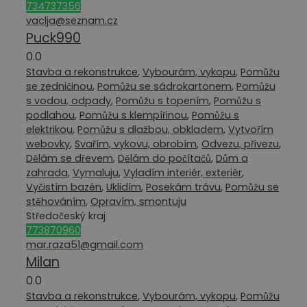
734737356
vaclja@seznam.cz
Puck990
0.0
Stavba a rekonstrukce
,
Vybourám, vykopu
,
Pomůžu
se zedničinou
,
Pomůžu se sádrokartonem
,
Pomůžu
s vodou, odpady
,
Pomůžu s topením
,
Pomůžu s
podlahou
,
Pomůžu s klempířinou
,
Pomůžu s
elektrikou
,
Pomůžu s dlažbou, obkladem
,
Vytvořím
webovky
,
Svařím, vykovu, obrobím
,
Odvezu, přivezu
,
Dělám se dřevem
,
Dělám do počítačů
,
Dům a
zahrada
,
Vymaluju
,
Vyladím interiér, exteriér
,
Vyčistím bazén
,
Uklidím
,
Posekám trávu
,
Pomůžu se
stěhováním
,
Opravím, smontuju
Středočeský kraj
773870960
mar.raza51@gmail.com
Milan
0.0
Stavba a rekonstrukce
,
Vybourám, vykopu
,
Pomůžu