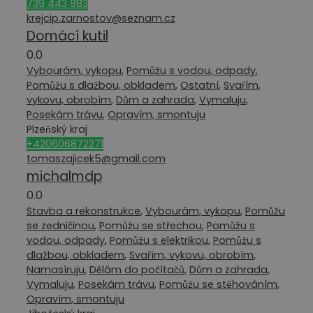
739 443 983
krejcip.zarnostov@seznam.cz
Domácí kutil
0.0
Vybourám, vykopu
,
Pomůžu s vodou, odpady
,
Pomůžu s dlažbou, obkladem
,
Ostatní
,
Svařím,
vykovu, obrobím
,
Dům a zahrada
,
Vymaluju
,
Posekám trávu
,
Opravím, smontuju
Plzeňský kraj
+420606872271
tomaszajicek5@gmail.com
michalmdp
0.0
Stavba a rekonstrukce
,
Vybourám, vykopu
,
Pomůžu
se zedničinou
,
Pomůžu se střechou
,
Pomůžu s
vodou, odpady
,
Pomůžu s elektrikou
,
Pomůžu s
dlažbou, obkladem
,
Svařím, vykovu, obrobím
,
Namasíruju
,
Dělám do počítačů
,
Dům a zahrada
,
Vymaluju
,
Posekám trávu
,
Pomůžu se stěhováním
,
Opravím, smontuju