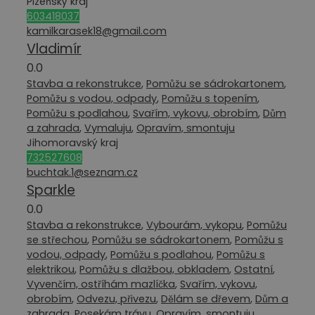
Plzeňský kraj
603418037
kamilkarasek18@gmail.com
Vladimír
0.0
Stavba a rekonstrukce
,
Pomůžu se sádrokartonem
,
Pomůžu s vodou, odpady
,
Pomůžu s topením
,
Pomůžu s podlahou
,
Svařím, vykovu, obrobím
,
Dům
a zahrada
,
Vymaluju
,
Opravím, smontuju
Jihomoravský kraj
732527608
buchtak.1@seznam.cz
Sparkle
0.0
Stavba a rekonstrukce
,
Vybourám, vykopu
,
Pomůžu
se střechou
,
Pomůžu se sádrokartonem
,
Pomůžu s
vodou, odpady
,
Pomůžu s podlahou
,
Pomůžu s
elektrikou
,
Pomůžu s dlažbou, obkladem
,
Ostatní
,
Vyvenčím, ostříhám mazlíčka
,
Svařím, vykovu,
obrobím
,
Odvezu, přivezu
,
Dělám se dřevem
,
Dům a
zahrada
,
Posekám trávu
,
Opravím, smontuju