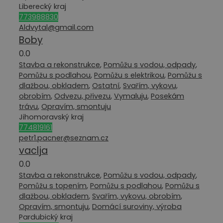
Liberecký kraj
773988830
Aldvytal@gmail.com
Boby
0.0
Stavba a rekonstrukce
,
Pomůžu s vodou, odpady
,
Pomůžu s podlahou
,
Pomůžu s elektrikou
,
Pomůžu s
dlažbou, obkladem
,
Ostatní
,
Svařím, vykovu,
obrobím
,
Odvezu, přivezu
,
Vymaluju
,
Posekám
trávu
,
Opravím, smontuju
Jihomoravský kraj
774819161
petr1.pacner@seznam.cz
vaclja
0.0
Stavba a rekonstrukce
,
Pomůžu s vodou, odpady
,
Pomůžu s topením
,
Pomůžu s podlahou
,
Pomůžu s
dlažbou, obkladem
,
Svařím, vykovu, obrobím
,
Opravím, smontuju
,
Domácí suroviny, výroba
Pardubický kraj