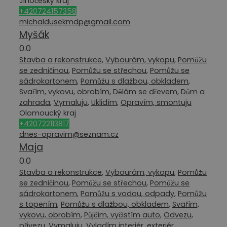
Jihočeský kraj
+420724157358
michaldusekmdp@gmail.com
Myšák
0.0
Stavba a rekonstrukce
,
Vybourám, vykopu
,
Pomůžu
se zedničinou
,
Pomůžu se střechou
,
Pomůžu se
sádrokartonem
,
Pomůžu s dlažbou, obkladem
,
Svařím, vykovu, obrobím
,
Dělám se dřevem
,
Dům a
zahrada
,
Vymaluju
,
Uklidím
,
Opravím, smontuju
Olomoucký kraj
+420722113817
dnes-opravim@seznam.cz
Maja
0.0
Stavba a rekonstrukce
,
Vybourám, vykopu
,
Pomůžu
se zedničinou
,
Pomůžu se střechou
,
Pomůžu se
sádrokartonem
,
Pomůžu s vodou, odpady
,
Pomůžu
s topením
,
Pomůžu s dlažbou, obkladem
,
Svařím,
vykovu, obrobím
,
Půjčím, vyčistím auto
,
Odvezu,
přivezu
,
Vymaluju
,
Vyladím interiér, exteriér
,