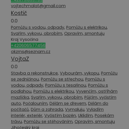
vojtechmalat@gmail.com
Kostič
0.0
Pomůžu s vodou, odpady
,
Pomůžu s elektrikou
,
Svařím, vykovu, obrobím
,
Opravím, smontuju
Kraj Vysočina
+420606577456
okzrns@seznam.cz
VojtaZ
0.0
Stavba a rekonstrukce
,
Vybourám, vykopu
,
Pomůžu
se zedničinou
,
Pomůžu se střechou
,
Pomůžu s
vodou, odpady
,
Pomůžu s tesařinou
,
Pomůžu s
podlahou
,
Pomůžu s elektrikou
,
Vyvenčím, ostříhám
mazlíčka
,
Svařím, vykovu, obrobím
,
Půjčím, vyčistím
auto
,
Počalouním
,
Dělám se dřevem
,
Dělám do
počítačů
,
Dům a zahrada
,
Vymaluju
,
Vyladím
interiér, exteriér
,
Vyčistím bazén
,
Uklidím
,
Posekám
trávu
,
Pomůžu se stěhováním
,
Opravím, smontuju
Jihočeský kraj