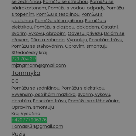
se zedničinou
,
Pomůžu se střechou
,
Pomůžu se
sádrokartonem
,
Pomůžu s vodou, odpady
,
Pomůžu
s topením
,
Pomůžu s tesařinou
,
Pomůžu s
podlahou
,
Pomůžu s klempířinou
,
Pomůžu s
elektrikou
,
Pomůžu s dlažbou, obkladem
,
Ostatní
,
Svařím, vykovu, obrobím
,
Odvezu, přivezu
,
Dělám se
dřevem
,
Dům a zahrada
,
Vymaluju
,
Posekám trávu
,
Pomůžu se stěhováním
,
Opravím, smontuju
Středočeský kraj
723 704 317
mjzngmann@gmail.com
Tommyka
0.0
Pomůžu se zedničinou
,
Pomůžu s elektrikou
,
Vyvenčím, ostříhám mazlíčka
,
Svařím, vykovu,
obrobím
,
Posekám trávu
,
Pomůžu se stěhováním
,
Opravím, smontuju
Kraj Vysočina
+420777906376
TomasK34@gmail.com
Ruzis