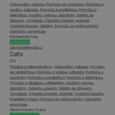
Vybourám, vykopu
,
Pomůžu se střechou
,
Pomůžu s
vodou, odpady
,
Pomůžu s podlahou
,
Pomůžu s
elektrikou
,
Svařím, vykovu, obrobím
,
Dělám se
dřevem
,
Vymaluju
,
Vyladím interiér, exteriér
,
Vyčistím bazén
,
Uklidím
,
Pomůžu se stěhováním
,
Opravím, smontuju
Pardubický kraj
705920922
zdvojta@email.cz
Čalfa
0.0
Stavba a rekonstrukce
,
Vybourám, vykopu
,
Pomůžu
se zedničinou
,
Pomůžu s vodou, odpady
,
Pomůžu s
topením
,
Pomůžu s podlahou
,
Pomůžu s elektrikou
,
Pomůžu s dlažbou, obkladem
,
Svařím, vykovu,
obrobím
,
Odvezu, přivezu
,
Dělám se dřevem
,
Vymaluju
,
Vyladím interiér, exteriér
,
Vyčistím bazén
,
Posekám trávu
,
Pomůžu se stěhováním
,
Opravím,
smontuju
Hlavní město Praha