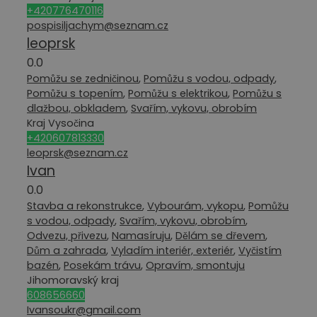
+420776470116
pospisiljachym@seznam.cz
leoprsk
0.0
Pomůžu se zedničinou
,
Pomůžu s vodou, odpady
,
Pomůžu s topením
,
Pomůžu s elektrikou
,
Pomůžu s
dlažbou, obkladem
,
Svařím, vykovu, obrobím
Kraj Vysočina
+420607813330
leoprsk@seznam.cz
Ivan
0.0
Stavba a rekonstrukce
,
Vybourám, vykopu
,
Pomůžu
s vodou, odpady
,
Svařím, vykovu, obrobím
,
Odvezu, přivezu
,
Namasíruju
,
Dělám se dřevem
,
Dům a zahrada
,
Vyladím interiér, exteriér
,
Vyčistím
bazén
,
Posekám trávu
,
Opravím, smontuju
Jihomoravský kraj
608656660
Ivansoukr@gmail.com