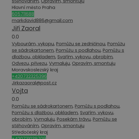
stěhováním
,
Opravím, smontuju
Hlavní město Praha
605711688
markdavid886@gmail.com
Jiří Zaoral
0.0
Vybourám, vykopu
,
Pomůžu se zedničinou
,
Pomůžu
se sádrokartonem
,
Pomůžu s podlahou
,
Pomůžu s
dlažbou, obkladem
,
Svařím, vykovu, obrobím
,
Odvezu, přivezu
,
Vymaluju
,
Opravím, smontuju
Moravskoslezský kraj
+420732325396
Jirkazaoral@post.cz
Vojta
0.0
Pomůžu se sádrokartonem
,
Pomůžu s podlahou
,
Pomůžu s dlažbou, obkladem
,
Svařím, vykovu,
obrobím
,
Vymaluju
,
Posekám trávu
,
Pomůžu se
stěhováním
,
Opravím, smontuju
Středočeský kraj
+420731039709