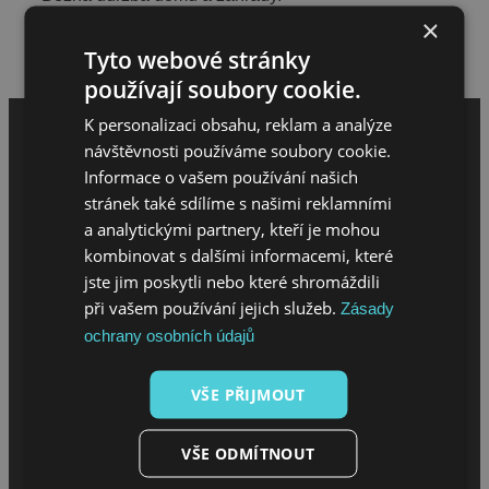
×
Hodnocení meloucháře
Tyto webové stránky
Napsat hodnocení
používají soubory cookie.
K personalizaci obsahu, reklam a analýze
návštěvnosti používáme soubory cookie.
Informace o vašem používání našich
stránek také sdílíme s našimi reklamními
a analytickými partnery, kteří je mohou
kombinovat s dalšími informacemi, které
jste jim poskytli nebo které shromáždili
při vašem používání jejich služeb.
Zásady
MENU
ochrany osobních údajů
VŠE PŘIJMOUT
Úvod
O projektu
Sháním melouch
VŠE ODMÍTNOUT