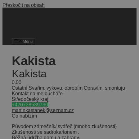
Přeskočit na obsah
Menu
Kakista
Kakista
0.0
0
Ostatní
Svařím, vykovu, obrobím
Opravím, smontuju
Kontakt na meloucháře
Středočeský kraj
+420728539730
martinkastanek@seznam.cz
Co nabízím
Původem zámečník/ svářeč (mnoho zkušeností)
Zkušenosti se sadrokartonem .
Běžná údržba domu a zahrady.