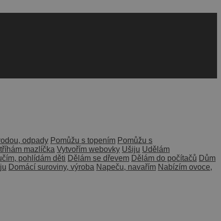
odou, odpady
Pomůžu s topením
Pomůžu s
tříhám mazlíčka
Vytvořím webovky
Ušiju
Udělám
čím, pohlídám děti
Dělám se dřevem
Dělám do počítačů
Dům
ju
Domácí suroviny, výroba
Napeču, navařím
Nabízím ovoce,