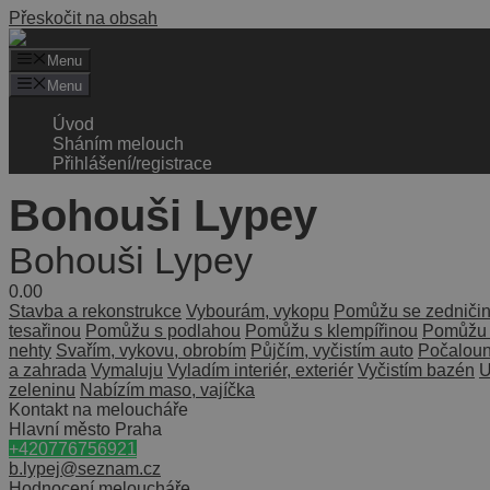
Přeskočit na obsah
Menu
Menu
Úvod
Sháním melouch
Přihlášení/registrace
Bohouši Lypey
Bohouši Lypey
0.0
0
Stavba a rekonstrukce
Vybourám, vykopu
Pomůžu se zedniči
tesařinou
Pomůžu s podlahou
Pomůžu s klempířinou
Pomůžu s
nehty
Svařím, vykovu, obrobím
Půjčím, vyčistím auto
Počalou
a zahrada
Vymaluju
Vyladím interiér, exteriér
Vyčistím bazén
U
zeleninu
Nabízím maso, vajíčka
Kontakt na meloucháře
Hlavní město Praha
+420776756921
b.lypej@seznam.cz
Hodnocení meloucháře