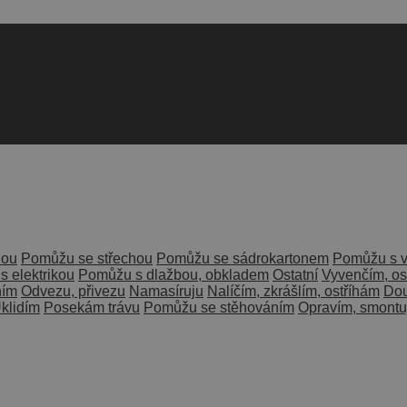
nou
Pomůžu se střechou
Pomůžu se sádrokartonem
Pomůžu s v
 elektrikou
Pomůžu s dlažbou, obkladem
Ostatní
Vyvenčím, os
ním
Odvezu, přivezu
Namasíruju
Nalíčím, zkrášlím, ostříhám
Dou
klidím
Posekám trávu
Pomůžu se stěhováním
Opravím, smontu