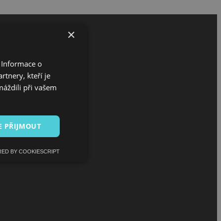
×
 Informace o
tnery, kteří je
máždili při vašem
E PŘIJMOUT
ED BY COOKIESCRIPT