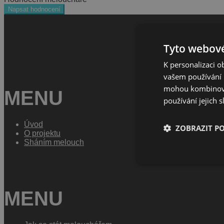
Napsat hodnocení
Tyto webové
K personalizaci 
vašem používání n
mohou kombinovat
MENU
používání jejich 
Úvod
ZOBRAZIT P
O projektu
Sháním melouch
MENU