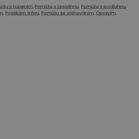
ůžu s topením
,
Pomůžu s tesařinou
,
Pomůžu s podlahou
,
én
,
Posekám trávu
,
Pomůžu se stěhováním
,
Opravím,