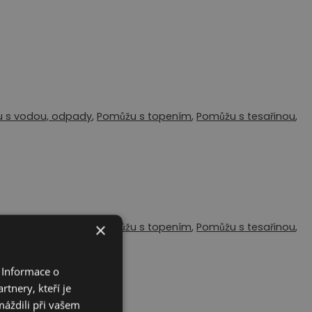
 s vodou, odpady
,
Pomůžu s topením
,
Pomůžu s tesařinou
,
×
 s vodou, odpady
,
Pomůžu s topením
,
Pomůžu s tesařinou
,
 Informace o
tnery, kteří je
máždili při vašem