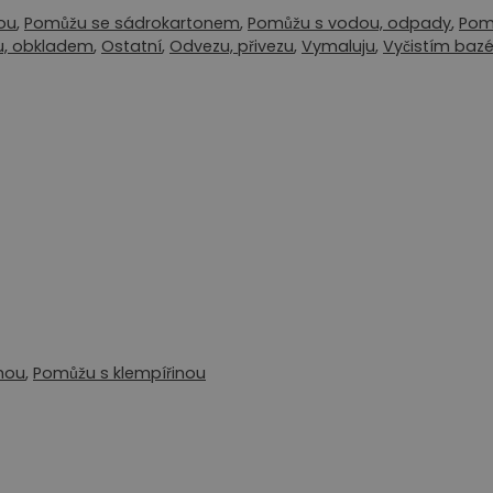
ou
,
Pomůžu se sádrokartonem
,
Pomůžu s vodou, odpady
,
Pom
u, obkladem
,
Ostatní
,
Odvezu, přivezu
,
Vymaluju
,
Vyčistím baz
hou
,
Pomůžu s klempířinou