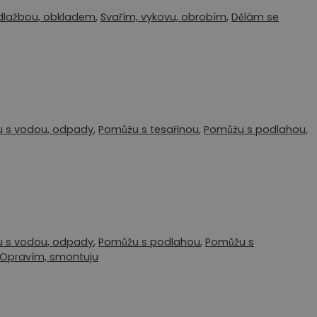
dlažbou, obkladem
,
Svařím, vykovu, obrobím
,
Dělám se
 s vodou, odpady
,
Pomůžu s tesařinou
,
Pomůžu s podlahou
,
 s vodou, odpady
,
Pomůžu s podlahou
,
Pomůžu s
Opravím, smontuju