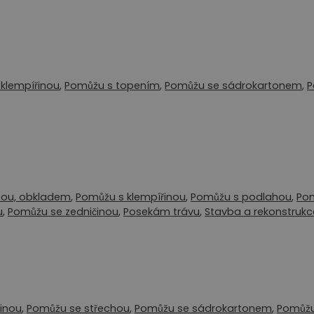
klempířinou
,
Pomůžu s topením
,
Pomůžu se sádrokartonem
,
P
bou, obkladem
,
Pomůžu s klempířinou
,
Pomůžu s podlahou
,
Pom
u
,
Pomůžu se zedničinou
,
Posekám trávu
,
Stavba a rekonstrukc
inou
,
Pomůžu se střechou
,
Pomůžu se sádrokartonem
,
Pomůžu