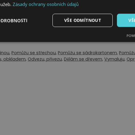
služeb.
Zásady ochrany osobních údajů
ODROBNOSTI
VŠE ODMÍTNOUT
VŠ
POWE
inou
,
Pomůžu se střechou
,
Pomůžu se sádrokartonem
,
Pomůžu
u, obkladem
,
Odvezu, přivezu
,
Dělám se dřevem
,
Vymaluju
,
Opr