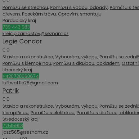
0.0
Pomůžu se střechou
,
Pomůžu s vodou, odpady
,
Pomůžu s te
dřevem
,
Posekám trávu
,
Opravím, smontuju
Pardubický kraj
739 443 983
krejcip.zarnostov@seznam.cz
Legie Condor
0.0
Stavba a rekonstrukce
,
Vybourám, vykopu
,
Pomůžu se zednič
Pomůžu s klempířinou
,
Pomůžu s dlažbou, obkladem
,
Ostatní
Liberecký kraj
+420720660674
luftwaffle28@gmail.com
Patrik
0.0
Stavba a rekonstrukce
,
Vybourám, vykopu
,
Pomůžu se zednič
klempířinou
,
Pomůžu s elektrikou
,
Pomůžu s dlažbou, obklad
Středočeský kraj
725159113
jazz565@seznam.cz