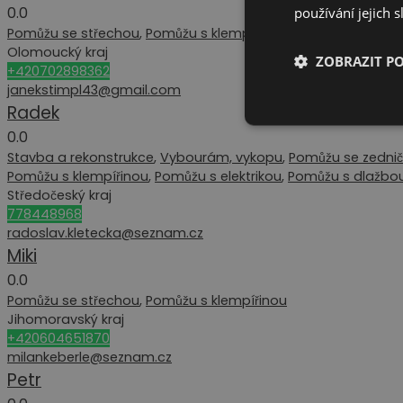
0.0
používání jejich 
Pomůžu se střechou
,
Pomůžu s klempířinou
Olomoucký kraj
ZOBRAZIT P
+420702898362
janekstimpl43@gmail.com
Radek
0.0
Stavba a rekonstrukce
,
Vybourám, vykopu
,
Pomůžu se zednič
Pomůžu s klempířinou
,
Pomůžu s elektrikou
,
Pomůžu s dlažbo
Středočeský kraj
778448968
radoslav.kletecka@seznam.cz
Miki
0.0
Pomůžu se střechou
,
Pomůžu s klempířinou
Jihomoravský kraj
+420604651870
milankeberle@seznam.cz
Petr