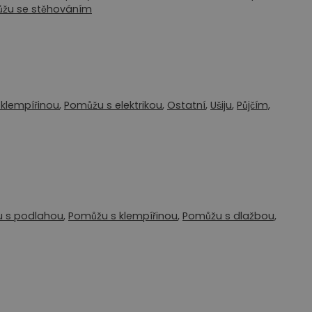
žu se stěhováním
klempířinou
,
Pomůžu s elektrikou
,
Ostatní
,
Ušiju
,
Půjčím,
 s podlahou
,
Pomůžu s klempířinou
,
Pomůžu s dlažbou,