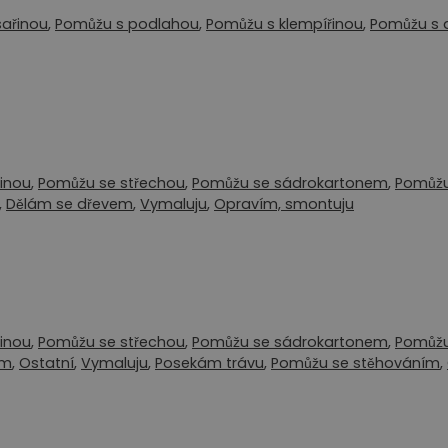
sařinou
,
Pomůžu s podlahou
,
Pomůžu s klempířinou
,
Pomůžu s 
inou
,
Pomůžu se střechou
,
Pomůžu se sádrokartonem
,
Pomůžu
,
Dělám se dřevem
,
Vymaluju
,
Opravím, smontuju
inou
,
Pomůžu se střechou
,
Pomůžu se sádrokartonem
,
Pomůžu
em
,
Ostatní
,
Vymaluju
,
Posekám trávu
,
Pomůžu se stěhováním
,