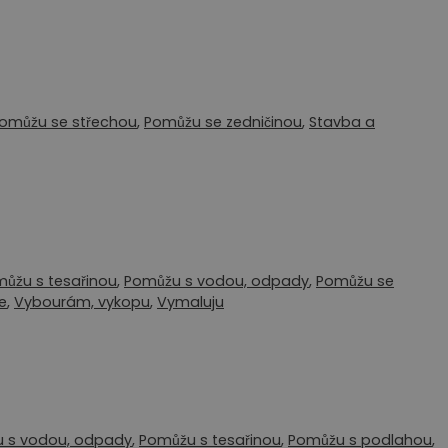
omůžu se střechou
,
Pomůžu se zedničinou
,
Stavba a
ůžu s tesařinou
,
Pomůžu s vodou, odpady
,
Pomůžu se
e
,
Vybourám, vykopu
,
Vymaluju
 s vodou, odpady
,
Pomůžu s tesařinou
,
Pomůžu s podlahou
,