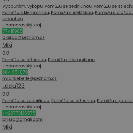
Vybourám, vykopu
,
Pomůžu se zedničinou
,
Pomůžu se střech
Pomůžu s klempířinou
,
Pomůžu s elektrikou
,
Pomůžu s dlažbo
smontuju
Jihomoravský kraj
774111985
d.dirda@seznam.cz
Miki
0.0
Pomůžu se střechou
,
Pomůžu s klempířinou
Jihomoravský kraj
604 651 870
milankeberle@seznam.cz
Láďa123
0.0
Pomůžu se zedničinou
,
Pomůžu se střechou
,
Pomůžu s podla
Jihomoravský kraj
+420773136575
prilsro@gmail.com
Miki