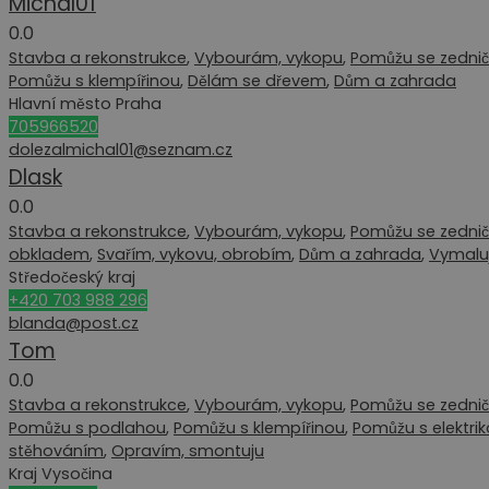
Michal01
0.0
Stavba a rekonstrukce
,
Vybourám, vykopu
,
Pomůžu se zednič
Pomůžu s klempířinou
,
Dělám se dřevem
,
Dům a zahrada
Hlavní město Praha
705966520
dolezalmichal01@seznam.cz
Dlask
0.0
Stavba a rekonstrukce
,
Vybourám, vykopu
,
Pomůžu se zednič
obkladem
,
Svařím, vykovu, obrobím
,
Dům a zahrada
,
Vymalu
Středočeský kraj
+420 703 988 296
blanda@post.cz
Tom
0.0
Stavba a rekonstrukce
,
Vybourám, vykopu
,
Pomůžu se zednič
Pomůžu s podlahou
,
Pomůžu s klempířinou
,
Pomůžu s elektri
stěhováním
,
Opravím, smontuju
Kraj Vysočina