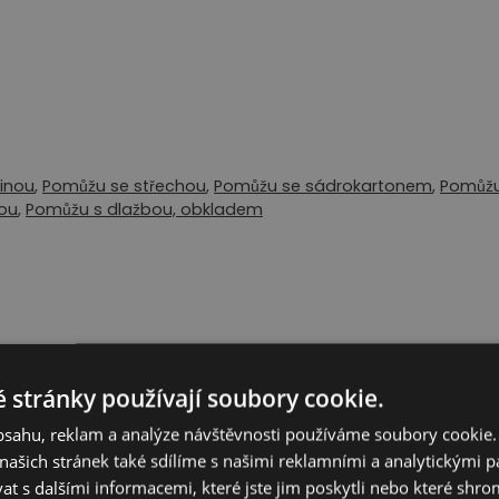
inou
,
Pomůžu se střechou
,
Pomůžu se sádrokartonem
,
Pomůžu
kou
,
Pomůžu s dlažbou, obkladem
inou
,
Pomůžu se střechou
,
Pomůžu se sádrokartonem
,
Pomůžu
 stránky používají soubory cookie.
obsahu, reklam a analýze návštěvnosti používáme soubory cookie.
ašich stránek také sdílíme s našimi reklamními a analytickými par
 s dalšími informacemi, které jste jim poskytli nebo které shro