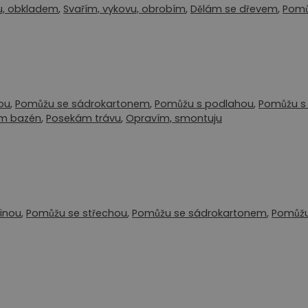
u, obkladem
,
Svařím, vykovu, obrobím
,
Dělám se dřevem
,
Pomů
ou
,
Pomůžu se sádrokartonem
,
Pomůžu s podlahou
,
Pomůžu s 
ím bazén
,
Posekám trávu
,
Opravím, smontuju
inou
,
Pomůžu se střechou
,
Pomůžu se sádrokartonem
,
Pomůžu