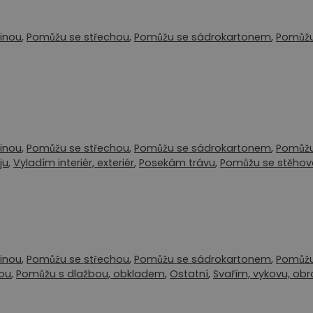
inou
,
Pomůžu se střechou
,
Pomůžu se sádrokartonem
,
Pomůžu
inou
,
Pomůžu se střechou
,
Pomůžu se sádrokartonem
,
Pomůžu
ju
,
Vyladím interiér, exteriér
,
Posekám trávu
,
Pomůžu se stěho
inou
,
Pomůžu se střechou
,
Pomůžu se sádrokartonem
,
Pomůžu
kou
,
Pomůžu s dlažbou, obkladem
,
Ostatní
,
Svařím, vykovu, ob