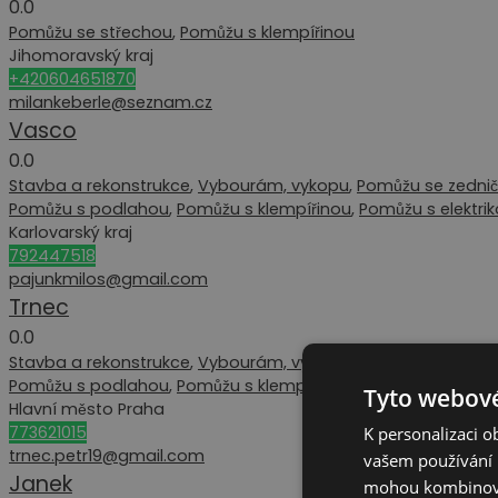
0.0
Pomůžu se střechou
,
Pomůžu s klempířinou
Jihomoravský kraj
+420604651870
milankeberle@seznam.cz
Vasco
0.0
Stavba a rekonstrukce
,
Vybourám, vykopu
,
Pomůžu se zednič
Pomůžu s podlahou
,
Pomůžu s klempířinou
,
Pomůžu s elektri
Karlovarský kraj
792447518
pajunkmilos@gmail.com
Trnec
0.0
Stavba a rekonstrukce
,
Vybourám, vykopu
,
Pomůžu se zednič
Pomůžu s podlahou
,
Pomůžu s klempířinou
Tyto webové
Hlavní město Praha
773621015
K personalizaci 
trnec.petr19@gmail.com
vašem používání n
Janek
mohou kombinovat