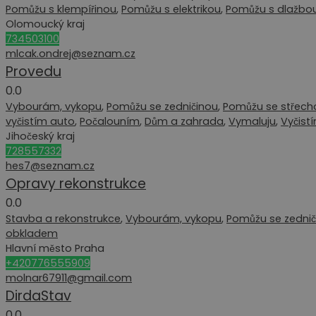
Pomůžu s klempířinou
,
Pomůžu s elektrikou
,
Pomůžu s dlažbo
Olomoucký kraj
734503100
mlcak.ondrej@seznam.cz
Provedu
0.0
Vybourám, vykopu
,
Pomůžu se zedničinou
,
Pomůžu se střech
vyčistím auto
,
Počalouním
,
Dům a zahrada
,
Vymaluju
,
Vyčist
Jihočeský kraj
728557332
hes7@seznam.cz
Opravy rekonstrukce
0.0
Stavba a rekonstrukce
,
Vybourám, vykopu
,
Pomůžu se zednič
obkladem
Hlavní město Praha
+420776555909
molnar67911@gmail.com
DirdaStav
0.0