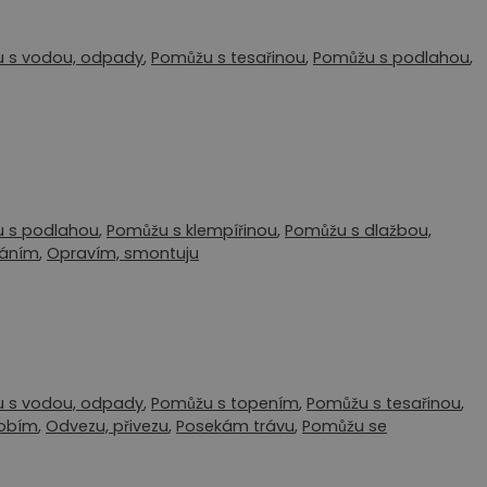
 s vodou, odpady
,
Pomůžu s tesařinou
,
Pomůžu s podlahou
,
 s podlahou
,
Pomůžu s klempířinou
,
Pomůžu s dlažbou,
váním
,
Opravím, smontuju
 s vodou, odpady
,
Pomůžu s topením
,
Pomůžu s tesařinou
,
robím
,
Odvezu, přivezu
,
Posekám trávu
,
Pomůžu se