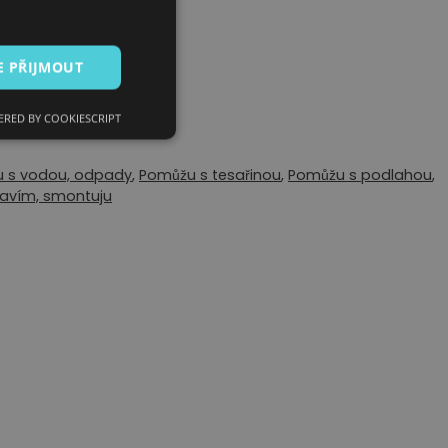
E PŘIJMOUT
RED BY COOKIESCRIPT
 s vodou, odpady
,
Pomůžu s tesařinou
,
Pomůžu s podlahou
,
avím, smontuju