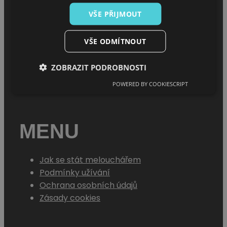
MENU
VŠE PŘIJMOUT
VŠE ODMÍTNOUT
Úvod
O projektu
ZOBRAZIT PODROBNOSTI
Sháním melouch
POWERED BY COOKIESCRIPT
MENU
Jak se stát melouchářem
Podmínky užívání
Ochrana osobních údajů
Zásady cookies