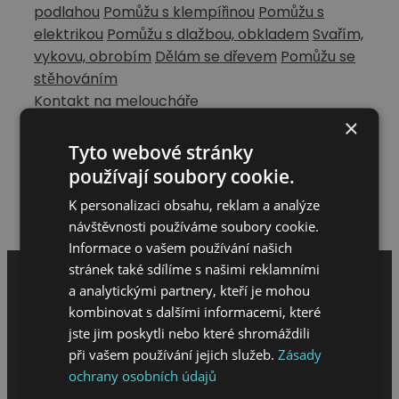
podlahou
Pomůžu s klempířinou
Pomůžu s
elektrikou
Pomůžu s dlažbou, obkladem
Svařím,
vykovu, obrobím
Dělám se dřevem
Pomůžu se
stěhováním
Kontakt na meloucháře
Olomoucký kraj
×
734503100
Tyto webové stránky
mlcak.ondrej@seznam.cz
používají soubory cookie.
Hodnocení meloucháře
K personalizaci obsahu, reklam a analýze
Napsat hodnocení
návštěvnosti používáme soubory cookie.
Informace o vašem používání našich
stránek také sdílíme s našimi reklamními
a analytickými partnery, kteří je mohou
kombinovat s dalšími informacemi, které
jste jim poskytli nebo které shromáždili
při vašem používání jejich služeb.
Zásady
ochrany osobních údajů