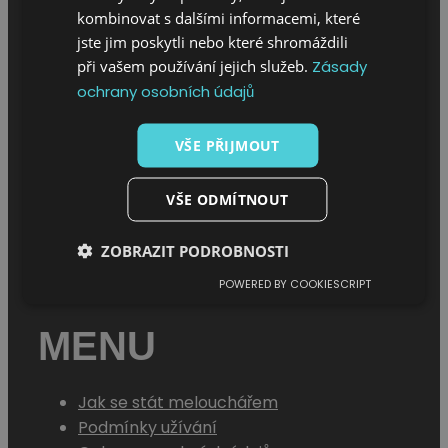
kombinovat s dalšími informacemi, které
jste jim poskytli nebo které shromáždili
při vašem používání jejich služeb.
Zásady
MENU
ochrany osobních údajů
Úvod
VŠE PŘIJMOUT
O projektu
Sháním melouch
VŠE ODMÍTNOUT
ZOBRAZIT PODROBNOSTI
POWERED BY COOKIESCRIPT
MENU
Jak se stát melouchářem
Podmínky užívání