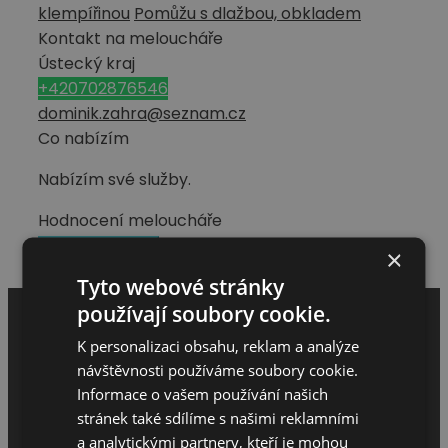
klempířinou
Pomůžu s dlažbou, obkladem
Kontakt na meloucháře
Ústecký kraj
+420702876546
dominik.zahra@seznam.cz
Co nabízím
Nabízím své služby.
Hodnocení meloucháře
Napsat hodnocení
×
Tyto webové stránky
používají soubory cookie.
K personalizaci obsahu, reklam a analýze
návštěvnosti používáme soubory cookie.
Informace o vašem používání našich
stránek také sdílíme s našimi reklamními
a analytickými partnery, kteří je mohou