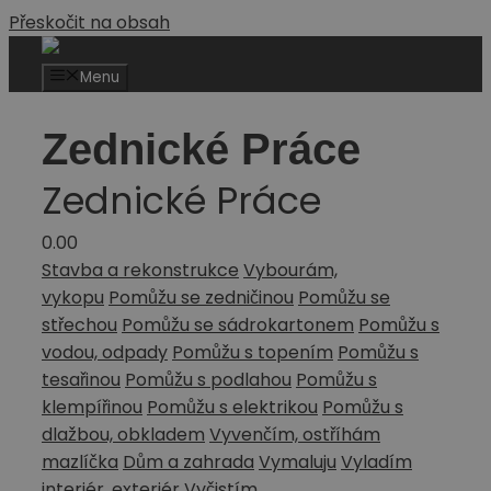
Přeskočit na obsah
Menu
Zednické Práce
Zednické Práce
0.0
0
Stavba a rekonstrukce
Vybourám,
vykopu
Pomůžu se zedničinou
Pomůžu se
střechou
Pomůžu se sádrokartonem
Pomůžu s
vodou, odpady
Pomůžu s topením
Pomůžu s
tesařinou
Pomůžu s podlahou
Pomůžu s
klempířinou
Pomůžu s elektrikou
Pomůžu s
dlažbou, obkladem
Vyvenčím, ostříhám
mazlíčka
Dům a zahrada
Vymaluju
Vyladím
interiér, exteriér
Vyčistím