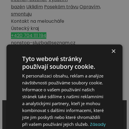
bazén
Uklidím
Posekám trávu
Opravím,
smontuju
Kontakt na meloucháře
Ústecký kraj
+420 704 111 194
nonstop-sluzba@seznam.cz
×
Co nabízím
Tyto webové stránky
Dobrý den dělám zednické práce
používají soubory cookie.
Vše uvedeno v profilu
K personalizaci obsahu, reklam a analýze
Hodnocení meloucháře
návštěvnosti používáme soubory cookie.
Napsat hodnocení
Informace o vašem používání našich
stránek také sdílíme s našimi reklamními
a analytickými partnery, kteří je mohou
kombinovat s dalšími informacemi, které
jste jim poskytli nebo které shromáždili
při vašem používání jejich služeb.
Zásady