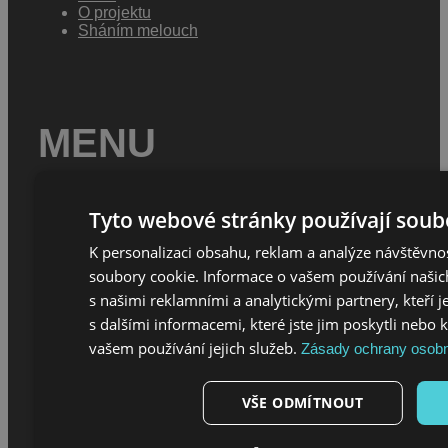
O projektu
Sháním melouch
MENU
Jak se stát melouchářem
Podmínky užívání
Tyto webové stránky používají soub
Ochrana osobních údajů
Zásady cookies
K personalizaci obsahu, reklam a analýze návštěvn
soubory cookie. Informace o vašem používání našich
s našimi reklamními a analytickými partnery, kteří
s dalšími informacemi, které jste jim poskytli nebo 
KONTAKT
vašem používání jejich služeb.
Zásady ochrany osobn
info@melouch.online
VŠE ODMÍTNOUT