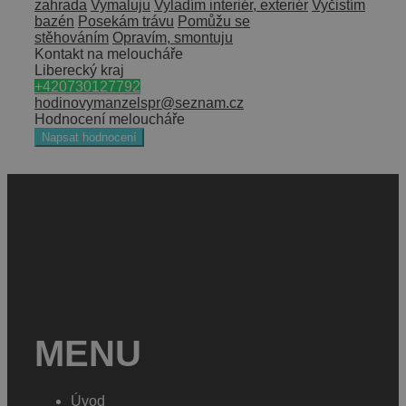
zahrada
Vymaluju
Vyladím interiér, exteriér
Vyčistím
bazén
Posekám trávu
Pomůžu se
stěhováním
Opravím, smontuju
Kontakt na meloucháře
Liberecký kraj
+420730127792
hodinovymanzelspr@seznam.cz
Hodnocení meloucháře
Napsat hodnocení
MENU
Úvod