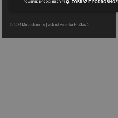
ZOBRAZIT PODROBNOS
POWERED BY COOKIESCRIPT
© 2024 Melouch.online | web od
Veronika Hrušková