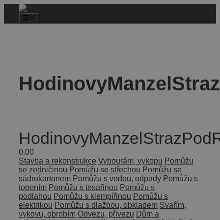
HodinovyManzelStra
HodinovyManzelStrazPod
0.0
0
Stavba a rekonstrukce
Vybourám, vykopu
Pomůžu
se zedničinou
Pomůžu se střechou
Pomůžu se
sádrokartonem
Pomůžu s vodou, odpady
Pomůžu s
topením
Pomůžu s tesařinou
Pomůžu s
podlahou
Pomůžu s klempířinou
Pomůžu s
elektrikou
Pomůžu s dlažbou, obkladem
Svařím,
vykovu, obrobím
Odvezu, přivezu
Dům a