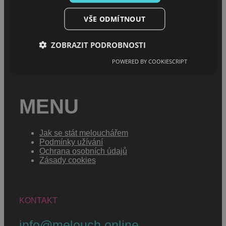
MENU
VŠE ODMÍTNOUT
Úvod
O projektu
ZOBRAZIT PODROBNOSTI
Sháním melouch
POWERED BY COOKIESCRIPT
MENU
Jak se stát melouchářem
Podmínky užívání
Ochrana osobních údajů
Zásady cookies
KONTAKT
info@melouch.online