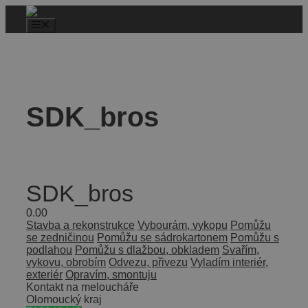
SDK_bros
SDK_bros
0.0
0
Stavba a rekonstrukce
Vybourám, vykopu
Pomůžu
se zedničinou
Pomůžu se sádrokartonem
Pomůžu s
podlahou
Pomůžu s dlažbou, obkladem
Svařím,
vykovu, obrobím
Odvezu, přivezu
Vyladím interiér,
exteriér
Opravím, smontuju
Kontakt na meloucháře
Olomoucký kraj