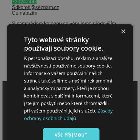
720242448
Sdkbros@seznam.cz
Co nabízím
S kamarádem kolegou se věnujeme především
×
suché výstavbě, při níž si rozumíme se
sádrokartonem. Umíme příčky, stropy, šikminy, půdy,
Tyto webové stránky
různé kastlíky, rampy… vše je o dohodě 🙂
Avšak nezalekneme se ani ostatních stavebních
používají soubory cookie.
práci, vše je o domluvě.
K personalizaci obsahu, reklam a analýze
Hodnocení meloucháře
návštěvnosti používáme soubory cookie.
Napsat hodnocení
Informace o vašem používání našich
stránek také sdílíme s našimi reklamními
a analytickými partnery, kteří je mohou
kombinovat s dalšími informacemi, které
jste jim poskytli nebo které shromáždili
při vašem používání jejich služeb.
Zásady
ochrany osobních údajů
VŠE PŘIJMOUT