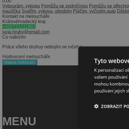
0.0
0
Vybourám, vykopu
Pomůžu se zedničinou
Pomůžu se střecho
mazlíčka
Svařím, vykovu, obrobím
Půjčím, vyčistím auto
Dělám
Kontakt na meloucháře
Královéhradecký kraj
+420721211801
juraj.hruby@gmail.com
Co nabízím
Práce všeho druhuy nebojím se ničeho.
Hodnocení meloucháře
Tyto webové
Napsat hodnocení
K personalizaci 
vašem používání n
mohou kombinovat
používání jejich 
ZOBRAZIT P
MENU