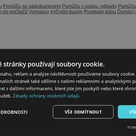
u
Pomůžu se sádrokartonem
Pomůžu s vodou, odpady
Pomůžu 
 do počítačů
Vymaluju
Vyčistím bazén
Posekám trávu
Domácí s
 stránky používají soubory cookie.
obsahu, reklam a analýze návštěvnosti používáme soubory cookie.
ašich stránek také sdílíme s našimi reklamními a analytickými par
 s dalšími informacemi, které jste jim poskytli nebo které shro
služeb.
Zásady ochrany osobních údajů
ODROBNOSTI
VŠE ODMÍTNOUT
VŠ
POWE