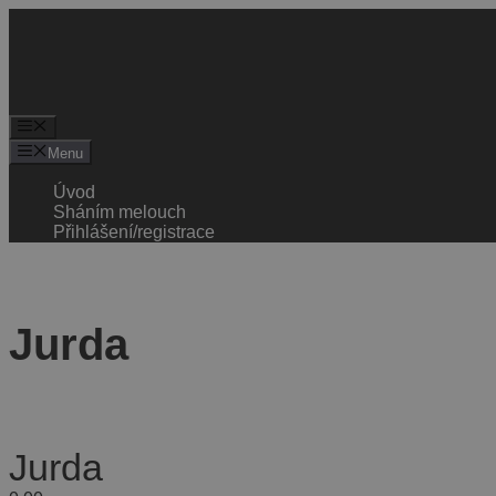
Menu
Úvod
Sháním melouch
Přihlášení/registrace
Jurda
Jurda