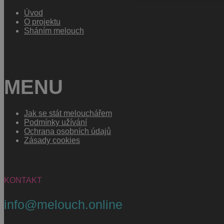
Úvod
O projektu
Sháním melouch
MENU
Jak se stát melouchářem
Podmínky užívání
Ochrana osobních údajů
Zásady cookies
KONTAKT
info@melouch.online