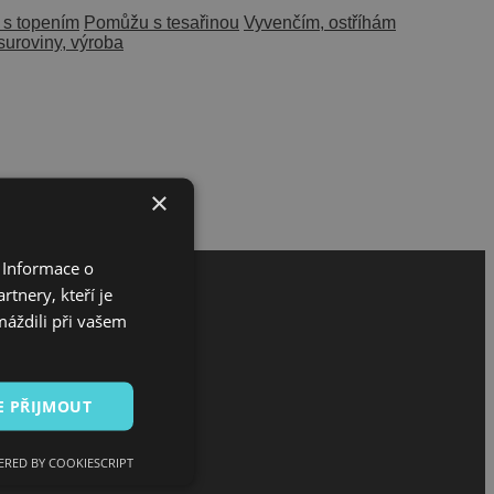
s topením
Pomůžu s tesařinou
Vyvenčím, ostříhám
uroviny, výroba
×
 Informace o
tnery, kteří je
máždili při vašem
E PŘIJMOUT
RED BY COOKIESCRIPT